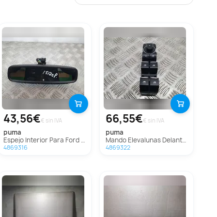
43,56€
66,55€
€ sin IVA
€ sin IVA
puma
puma
Espejo Interior Para Ford Puma
Mando Elevalunas Delantero Izquierdo Para Ford Puma
4869316
4869322