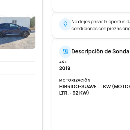
No dejes pasar la oportuni
condiciones con piezas origi
Descripción de Sond
AÑO
2019
MOTORIZACIÓN
HIBRIDO-SUAVE ... KW (MOTOR
LTR. - 92 KW)