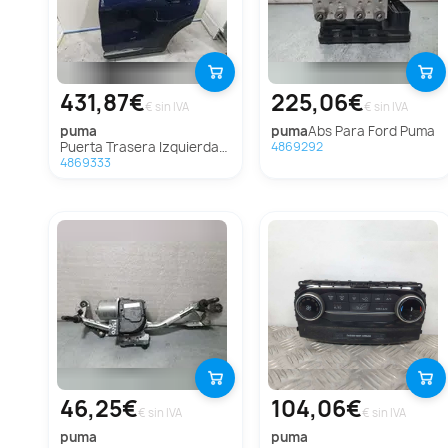
431,87€
225,06€
€ sin IVA
€ sin IVA
puma
puma
Abs Para Ford Puma
Puerta Trasera Izquierda Para Ford Puma
4869292
4869333
46,25€
104,06€
€ sin IVA
€ sin IVA
puma
puma