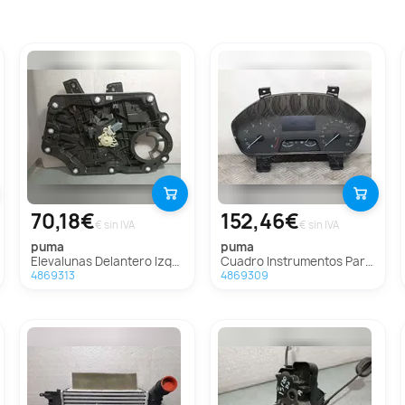
70,18€
152,46€
€ sin IVA
€ sin IVA
puma
puma
Elevalunas Delantero Izquierdo Para Ford Puma
Cuadro Instrumentos Para Ford Puma
4869313
4869309