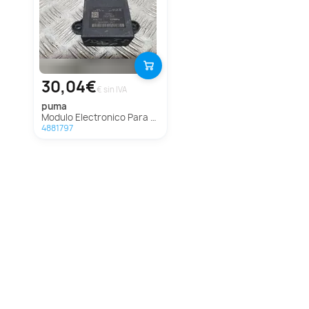
30,04€
€ sin IVA
puma
Modulo Electronico Para Ford Puma
4881797