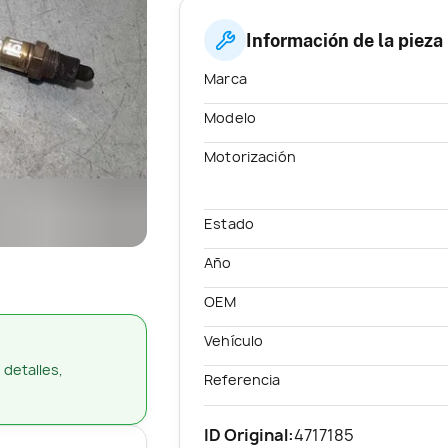
Información de la pieza
Marca
Modelo
Motorización
Estado
Año
OEM
Vehículo
 detalles,
Referencia
ID Original:
4717185