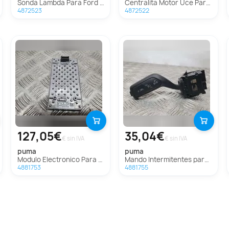
Sonda Lambda Para Ford Puma
Centralita Motor Uce Para Ford Puma
4872523
4872522
127,05€
35,04€
€ sin IVA
€ sin IVA
puma
puma
Modulo Electronico Para Ford Puma
Mando Intermitentes para Ford Puma
4881753
4881755