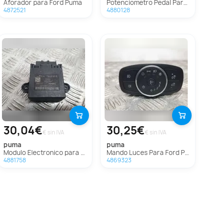
Aforador para Ford Puma
Potenciometro Pedal Para Ford Puma
4872521
4880128
30,04€
30,25€
€ sin IVA
€ sin IVA
puma
puma
Modulo Electronico para Ford Puma
Mando Luces Para Ford Puma
4881758
4869323