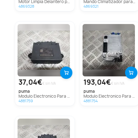
Motor Limpia Delantero para Ford Puma
Mando Climatizador para Ford Puma
4869328
4869321
37,04€
193,04€
€ sin IVA
€ sin IVA
puma
puma
Modulo Electronico Para Ford Puma
Modulo Electronico Para Ford Puma
4881759
4881754