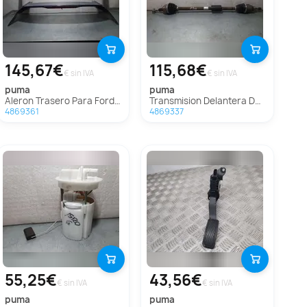
145,67€
115,68€
€ sin IVA
€ sin IVA
puma
puma
Aleron Trasero Para Ford Puma
Transmision Delantera Derecha para Ford Puma
4869361
4869337
55,25€
43,56€
€ sin IVA
€ sin IVA
puma
puma