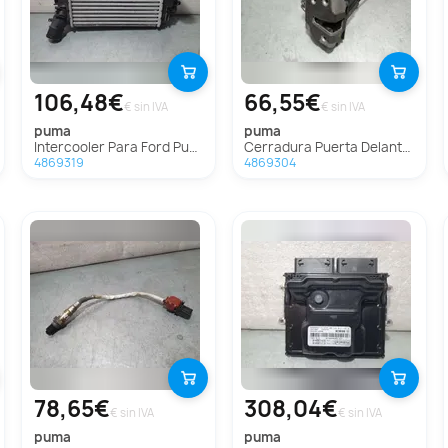
106,48€
66,55€
€ sin IVA
€ sin IVA
puma
puma
Intercooler Para Ford Puma
Cerradura Puerta Delantera Izquierda Para Ford Puma
4869319
4869304
78,65€
308,04€
€ sin IVA
€ sin IVA
puma
puma