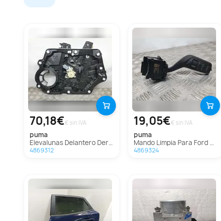
70,18€
19,05€
€ sin IVA
€ sin IVA
puma
puma
Elevalunas Delantero Derecho Para Ford Puma
Mando Limpia Para Ford Puma
4869312
4869324