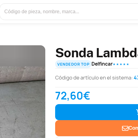
Sonda Lambda
Delfincar
VENDEDOR TOP
★ ★ ★ ★ ★
Código de artículo en el sistema:
4
72,60€
Con