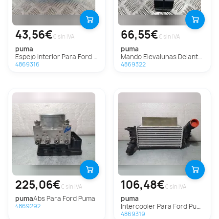
43,56€
66,55€
€ sin IVA
€ sin IVA
puma
puma
Espejo Interior Para Ford Puma
Mando Elevalunas Delantero Izquierdo Para Ford Puma
4869316
4869322
225,06€
106,48€
€ sin IVA
€ sin IVA
puma
Abs Para Ford Puma
puma
Intercooler Para Ford Puma
4869292
4869319