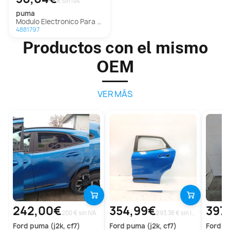
€ sin IVA
puma
Modulo Electronico Para Ford Puma
4881797
Productos con el mismo
OEM
VER MÁS
242,00€
354,99€
397
200 € sin IVA
293.38 € sin IVA
ford
puma (j2k, cf7)
ford
puma (j2k, cf7)
ford
pu