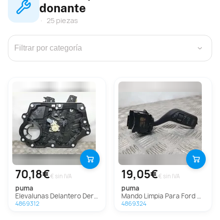
donante
25 piezas
›
70,18€
19,05€
€ sin IVA
€ sin IVA
puma
puma
Elevalunas Delantero Derecho Para Ford Puma
Mando Limpia Para Ford Puma
4869312
4869324