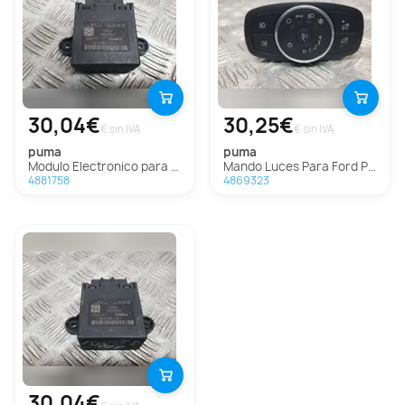
30,04€
30,25€
€ sin IVA
€ sin IVA
puma
puma
Modulo Electronico para Ford Puma
Mando Luces Para Ford Puma
4881758
4869323
30,04€