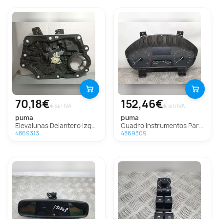
70,18€
152,46€
€ sin IVA
€ sin IVA
puma
puma
Elevalunas Delantero Izquierdo Para Ford Puma
Cuadro Instrumentos Para Ford Puma
4869313
4869309