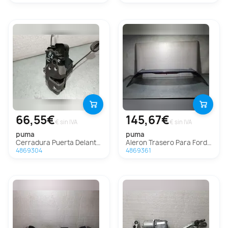
66,55€
145,67€
€ sin IVA
€ sin IVA
puma
puma
Cerradura Puerta Delantera Izquierda Para Ford Puma
Aleron Trasero Para Ford Puma
4869304
4869361