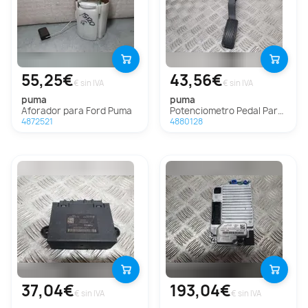
55,25€
43,56€
€ sin IVA
€ sin IVA
puma
puma
Aforador para Ford Puma
Potenciometro Pedal Para Ford Puma
4872521
4880128
37,04€
193,04€
€ sin IVA
€ sin IVA