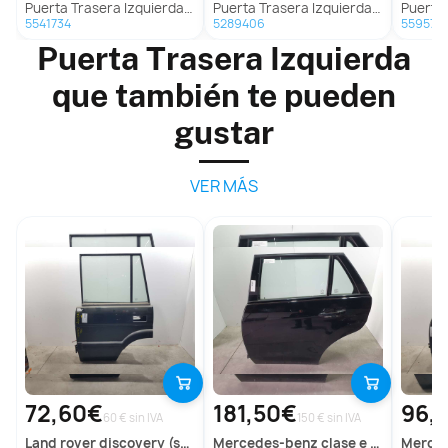
Puerta Trasera Izquierda para Ford Puma (J2K, Cf7)
Puerta Trasera Izquierda para Ford Puma (J2K, Cf7)
Puerta Trase
5541734
5289406
559575
Puerta Trasera Izquierda
que también te pueden
gustar
VER MÁS
72,60€
181,50€
96,
60 € sin IVA
150 € sin IVA
land rover
discovery (salljg/lj)
mercedes-benz
clase e (w212) familiar
merc