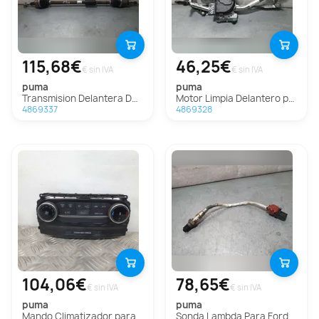
115,68€
46,25€
€ sin IVA
€ sin IVA
puma
puma
Transmision Delantera Derecha para Ford Puma
Motor Limpia Delantero para Ford Puma
4869337
4869328
104,06€
78,65€
€ sin IVA
€ sin IVA
puma
puma
Mando Climatizador para Ford Puma
Sonda Lambda Para Ford Puma