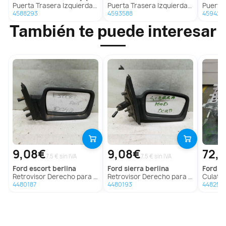
Puerta Trasera Izquierda para Land Rover Discovery (Salljg/Lj)
Puerta Trasera Izquierda para Mercedes-Benz Clase E (W212) Familiar
Puerta Trasera Iz
4588293
4593588
459420
También te puede interesar
9,08€
9,08€
72,
7.5 € sin IVA
7.5 € sin IVA
ford
escort berlina
ford
sierra berlina
ford
mo
Retrovisor Derecho para Ford Escort Berlina
Retrovisor Derecho para Ford Sierra Berlina
Culata p
4480187
4480193
448252