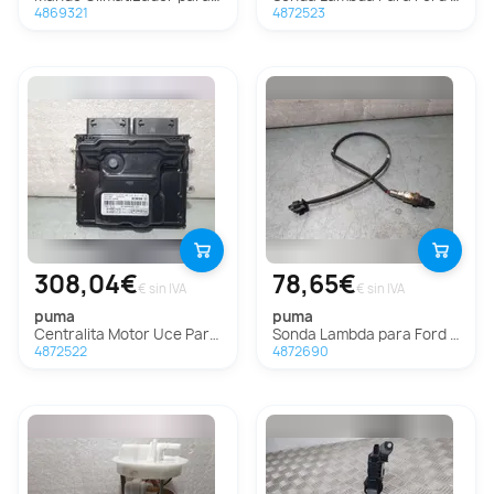
4869321
4872523
308,04€
78,65€
€ sin IVA
€ sin IVA
puma
puma
Centralita Motor Uce Para Ford Puma
Sonda Lambda para Ford Puma
4872522
4872690