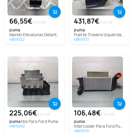
66,55€
431,87€
€ sin IVA
€ sin IVA
puma
puma
Mando Elevalunas Delantero Izquierdo Para Ford Puma
Puerta Trasera Izquierda Para Ford Puma
4869322
4869333
225,06€
106,48€
€ sin IVA
€ sin IVA
puma
Abs Para Ford Puma
puma
Intercooler Para Ford Puma
4869292
4869319