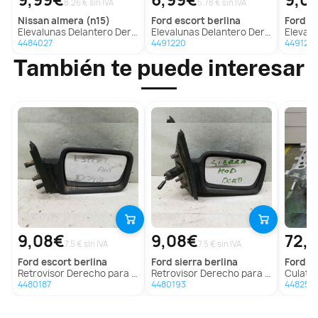
8.26 € sin IVA
5.78 € sin IVA
nissan
almera (n15)
ford
escort berlina
ford
es
Elevalunas Delantero Derecho para Nissan Almera (N15)
Elevalunas Delantero Derecho para Ford Escort Berlina
Elevalunas De
4484027
4491220
4491217
También te puede interesar
9,08€
9,08€
72,
7.5 € sin IVA
7.5 € sin IVA
ford
escort berlina
ford
sierra berlina
ford
mo
Retrovisor Derecho para Ford Escort Berlina
Retrovisor Derecho para Ford Sierra Berlina
Culata p
4480187
4480193
448252