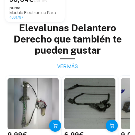
€ sin IVA
puma
Modulo Electronico Para Ford Puma
4881797
Elevalunas Delantero
Derecho que también te
pueden gustar
VER MÁS
9,99€
6,99€
9,0