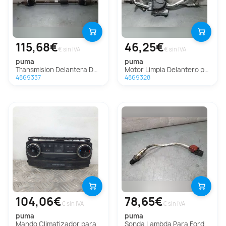
115,68€
46,25€
€ sin IVA
€ sin IVA
puma
puma
Transmision Delantera Derecha para Ford Puma
Motor Limpia Delantero para Ford Puma
4869337
4869328
104,06€
78,65€
€ sin IVA
€ sin IVA
puma
puma
Mando Climatizador para Ford Puma
Sonda Lambda Para Ford Puma