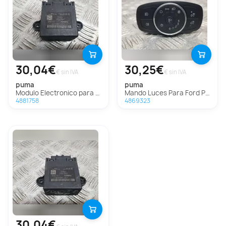
30,04€
30,25€
€ sin IVA
€ sin IVA
puma
puma
Modulo Electronico para Ford Puma
Mando Luces Para Ford Puma
4881758
4869323
30,04€