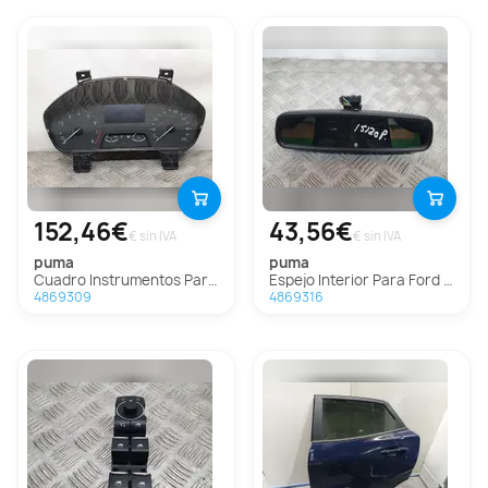
152,46€
43,56€
€ sin IVA
€ sin IVA
puma
puma
Cuadro Instrumentos Para Ford Puma
Espejo Interior Para Ford Puma
4869309
4869316