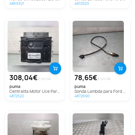
4869321
4872523
308,04€
78,65€
€ sin IVA
€ sin IVA
puma
puma
Centralita Motor Uce Para Ford Puma
Sonda Lambda para Ford Puma
4872522
4872690