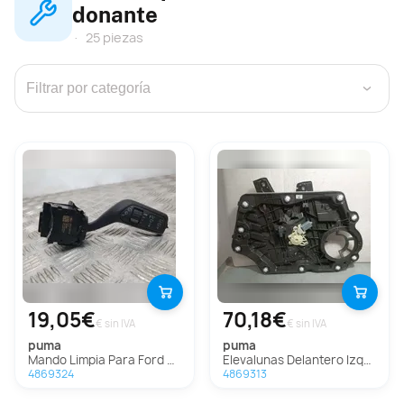
donante
25 piezas
›
19,05€
70,18€
€ sin IVA
€ sin IVA
puma
puma
Mando Limpia Para Ford Puma
Elevalunas Delantero Izquierdo Para Ford Puma
4869324
4869313