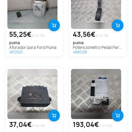
55,25€
43,56€
€ sin IVA
€ sin IVA
puma
puma
Aforador para Ford Puma
Potenciometro Pedal Para Ford Puma
4872521
4880128
37,04€
193,04€
€ sin IVA
€ sin IVA