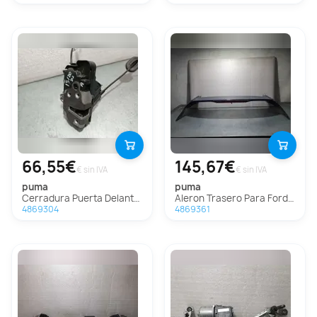
66,55€
145,67€
€ sin IVA
€ sin IVA
puma
puma
Cerradura Puerta Delantera Izquierda Para Ford Puma
Aleron Trasero Para Ford Puma
4869304
4869361