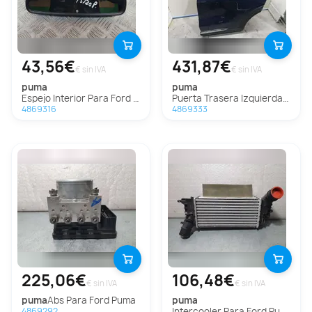
43,56€
431,87€
€ sin IVA
€ sin IVA
puma
puma
Espejo Interior Para Ford Puma
Puerta Trasera Izquierda Para Ford Puma
4869316
4869333
225,06€
106,48€
€ sin IVA
€ sin IVA
puma
Abs Para Ford Puma
puma
Intercooler Para Ford Puma
4869292