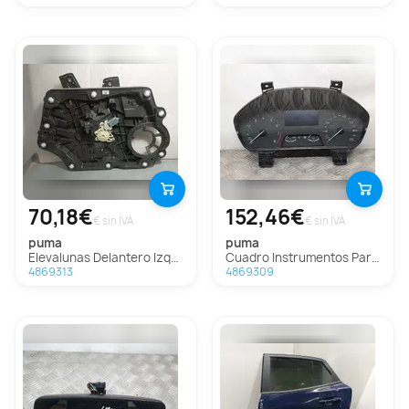
70,18€
152,46€
€ sin IVA
€ sin IVA
puma
puma
Elevalunas Delantero Izquierdo Para Ford Puma
Cuadro Instrumentos Para Ford Puma
4869313
4869309