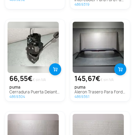
4869319
66,55€
145,67€
€ sin IVA
€ sin IVA
puma
puma
Cerradura Puerta Delantera Izquierda Para Ford Puma
Aleron Trasero Para Ford Puma
4869304
4869361