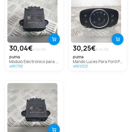
30,04€
30,25€
€ sin IVA
€ sin IVA
puma
puma
Modulo Electronico para Ford Puma
Mando Luces Para Ford Puma
4881758
4869323