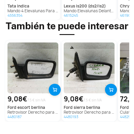
tata
indica
lexus
is200 (ds2/is2)
chrysl
Mando 4 Elevalunas Para Tata Indica
Mando Elevalunas Delantero Izquierdo Para Lexus Is200
Mando Elevalun
4556354
4615245
461906
También te puede interesar
9,08€
9,08€
72,
7.5 € sin IVA
7.5 € sin IVA
ford
escort berlina
ford
sierra berlina
ford
mo
Retrovisor Derecho para Ford Escort Berlina
Retrovisor Derecho para Ford Sierra Berlina
Culata p
4480187
4480193
448252