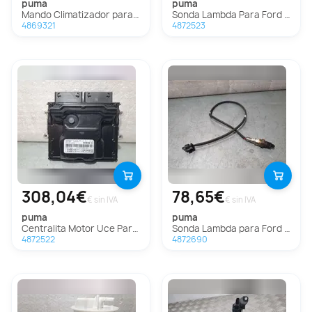
puma
puma
Mando Climatizador para Ford Puma
Sonda Lambda Para Ford Puma
4869321
4872523
308,04€
78,65€
€ sin IVA
€ sin IVA
puma
puma
Centralita Motor Uce Para Ford Puma
Sonda Lambda para Ford Puma
4872522
4872690