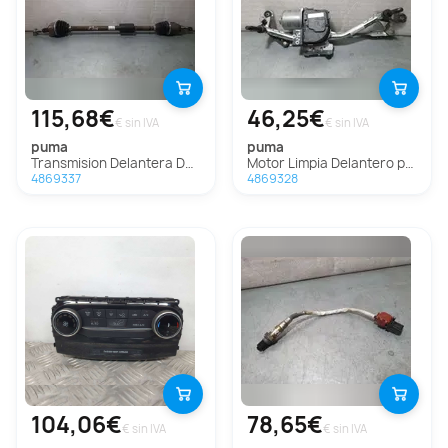
115,68€
46,25€
€ sin IVA
€ sin IVA
puma
puma
Transmision Delantera Derecha para Ford Puma
Motor Limpia Delantero para Ford Puma
4869337
4869328
104,06€
78,65€
€ sin IVA
€ sin IVA