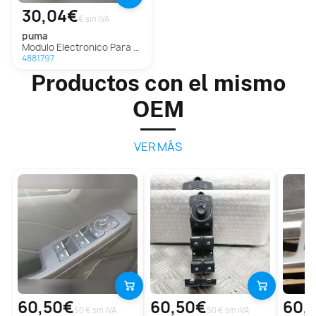
30,04€
€ sin IVA
puma
Modulo Electronico Para Ford Puma
4881797
Productos con el mismo
OEM
VER MÁS
60,50€
60,50€
60,
50 € sin IVA
50 € sin IVA