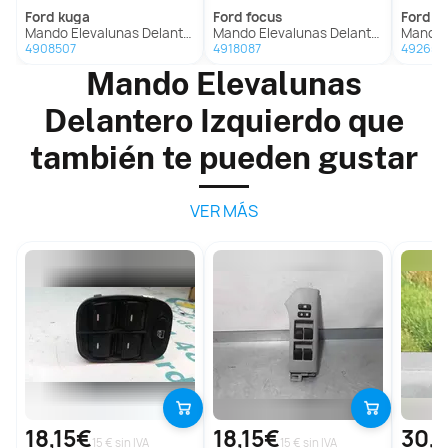
ford
kuga
ford
focus
ford
fo
Mando Elevalunas Delantero Izquierdo para Ford Kuga
Mando Elevalunas Delantero Izquierdo para Ford Focus
Mando Elevalun
4908507
4918087
492659
Mando Elevalunas
Delantero Izquierdo que
también te pueden gustar
VER MÁS
18,15€
18,15€
30,
15 € sin IVA
15 € sin IVA