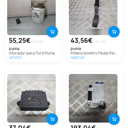
55,25€
43,56€
€ sin IVA
€ sin IVA
puma
puma
Aforador para Ford Puma
Potenciometro Pedal Para Ford Puma
4872521
4880128
37,04€
193,04€