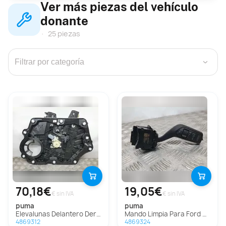
Ver más piezas del vehículo
donante
25 piezas
›
70,18€
19,05€
€ sin IVA
€ sin IVA
puma
puma
Elevalunas Delantero Derecho Para Ford Puma
Mando Limpia Para Ford Puma
4869312
4869324