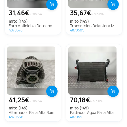
31,46€
35,67€
€ sin IVA
€ sin IVA
mito (145)
mito (145)
Faro Antiniebla Derecho Para Alfa Romeo Mito
Transmision Delantera Izquierda Para Alfa Romeo Mito
4870578
4870595
41,25€
70,18€
€ sin IVA
€ sin IVA
mito (145)
mito (145)
Alternador Para Alfa Romeo Mito
Radiador Agua Para Alfa Romeo Mito
4870566
4870591