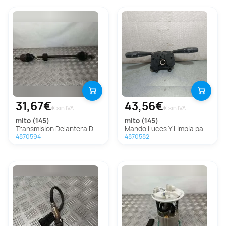
31,67€
43,56€
€ sin IVA
€ sin IVA
mito (145)
mito (145)
Transmision Delantera Derecha Para Alfa Romeo Mito
Mando Luces Y Limpia para Alfa Romeo Mito (145)
4870594
4870582