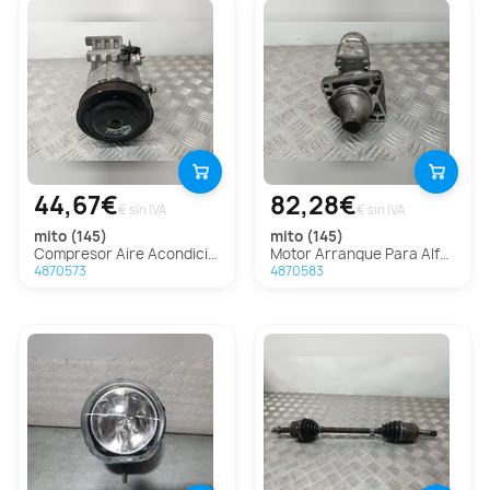
44,67€
82,28€
€ sin IVA
€ sin IVA
mito (145)
mito (145)
Compresor Aire Acondicionado Para Alfa Romeo Mito
Motor Arranque Para Alfa Romeo Mito
4870573
4870583