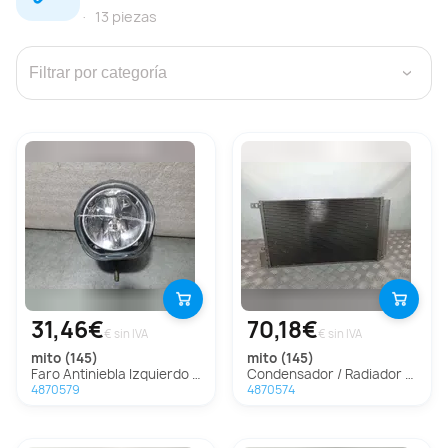
13 piezas
›
31,46€
70,18€
€ sin IVA
€ sin IVA
mito (145)
mito (145)
Faro Antiniebla Izquierdo Para Alfa Romeo Mito
Condensador / Radiador Aire Acondicionado Para Alfa Romeo Mito
4870579
4870574