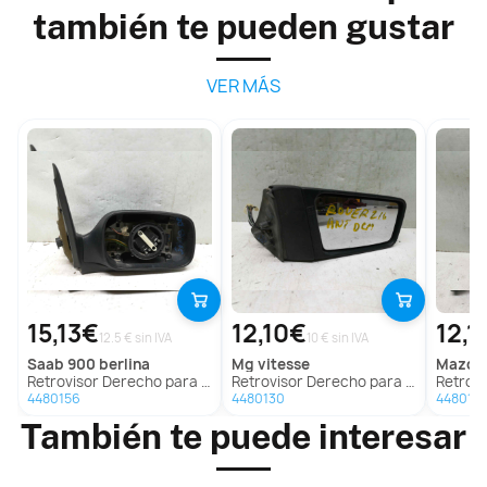
también te pueden gustar
VER MÁS
15,13€
12,10€
12,1
12.5 € sin IVA
10 € sin IVA
saab
900 berlina
mg
vitesse
mazda
Retrovisor Derecho para Saab 900 Berlina
Retrovisor Derecho para Mg Vitesse
Retroviso
4480156
4480130
448015
También te puede interesar