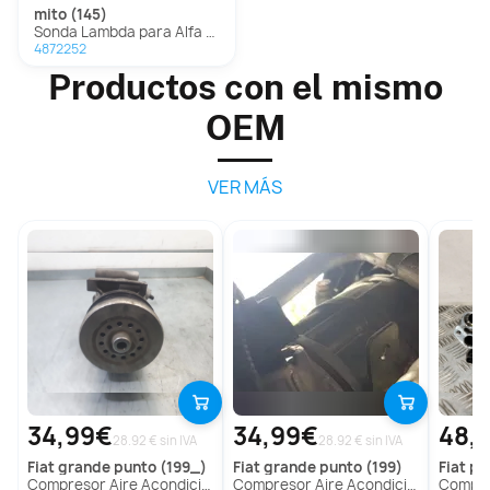
mito (145)
Sonda Lambda para Alfa Romeo Mito
4872252
Productos con el mismo
OEM
VER MÁS
34,99€
34,99€
48,
28.92 € sin IVA
28.92 € sin IVA
fiat
grande punto (199_)
fiat
grande punto (199)
fiat
pun
Compresor Aire Acondicionado para Fiat Grande Punto (199_)
Compresor Aire Acondicionado Para Fiat Grande Punto
Compresor Air