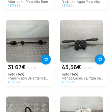
Alternador Para Alfa Romeo Mito
Radiador Agua Para Alfa Romeo Mito
4870566
4870591
31,67€
43,56€
€ sin IVA
€ sin IVA
mito (145)
mito (145)
Transmision Delantera Derecha Para Alfa Romeo Mito
Mando Luces Y Limpia para Alfa Romeo Mito (145)
4870594
4870582