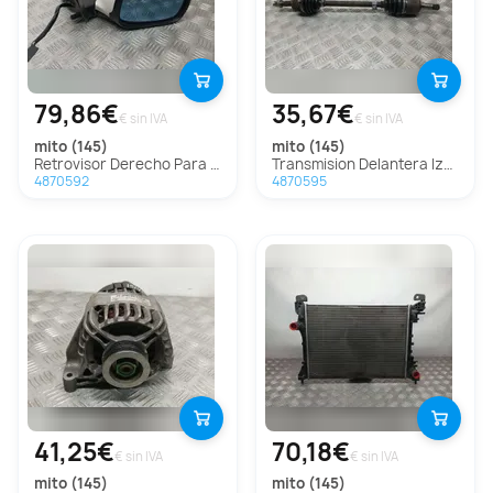
79,86€
35,67€
€ sin IVA
€ sin IVA
mito (145)
mito (145)
Retrovisor Derecho Para Alfa Romeo Mito
Transmision Delantera Izquierda Para Alfa Romeo Mito
4870592
4870595
41,25€
70,18€
€ sin IVA
€ sin IVA
mito (145)
mito (145)