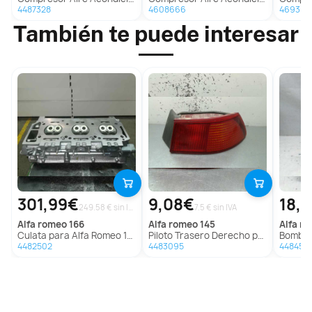
4487328
4608666
469356
También te puede interesar
301,99€
9,08€
18,
249.58 € sin IVA
7.5 € sin IVA
alfa romeo
166
alfa romeo
145
alfa r
Culata para Alfa Romeo 166
Piloto Trasero Derecho para Alfa Romeo 145
Bomba Di
4482502
4483095
4484551