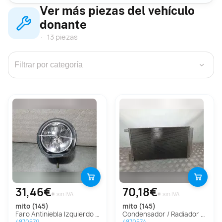
Ver más piezas del vehículo
donante
13 piezas
›
31,46€
70,18€
€ sin IVA
€ sin IVA
mito (145)
mito (145)
Faro Antiniebla Izquierdo Para Alfa Romeo Mito
Condensador / Radiador Aire Acondicionado Para Alfa Romeo Mito