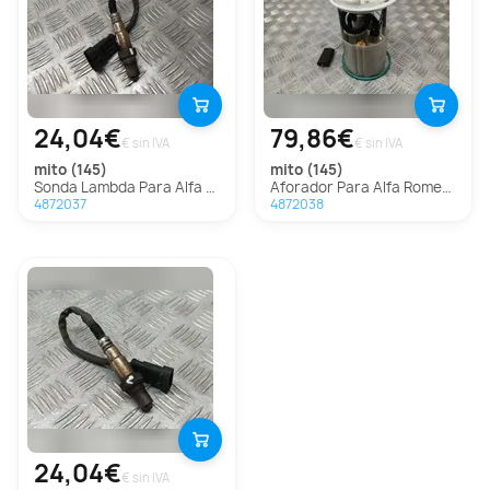
24,04€
79,86€
€ sin IVA
€ sin IVA
mito (145)
mito (145)
Sonda Lambda Para Alfa Romeo Mito
Aforador Para Alfa Romeo Mito
4872037
4872038
24,04€
€ sin IVA