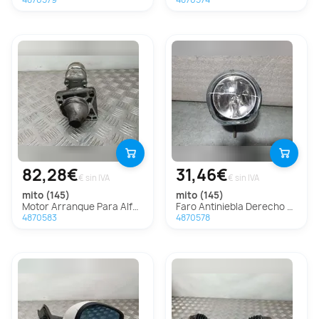
4870579
4870574
82,28€
31,46€
€ sin IVA
€ sin IVA
mito (145)
mito (145)
Motor Arranque Para Alfa Romeo Mito
Faro Antiniebla Derecho Para Alfa Romeo Mito
4870583
4870578