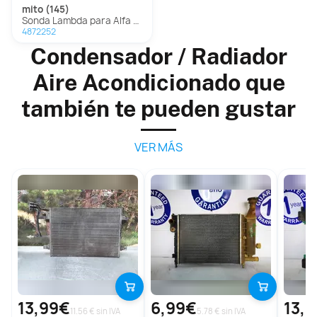
mito (145)
Sonda Lambda para Alfa Romeo Mito
4872252
Condensador / Radiador
Aire Acondicionado que
también te pueden gustar
VER MÁS
13,99€
6,99€
13,3
11.56 € sin IVA
5.78 € sin IVA