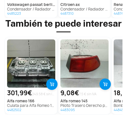
volkswagen
passat berlina (3b2)
citroen
ax
renaul
Condensador / Radiador Aire Acondicionado Para Volkswagen Passat Berlina
Condensador / Radiador Aire Acondicionado Para Citroen Ax
Condensador / Rad
4485223
4487310
448743
También te puede interesar
301,99€
9,08€
18,
249.58 € sin IVA
7.5 € sin IVA
alfa romeo
166
alfa romeo
145
alfa r
Culata para Alfa Romeo 166
Piloto Trasero Derecho para Alfa Romeo 145
Bomba Di
4482502
4483095
4484551