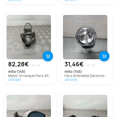
4870579
4870573
82,28€
31,46€
€ sin IVA
€ sin IVA
mito (145)
mito (145)
Motor Arranque Para Alfa Romeo Mito
Faro Antiniebla Derecho Para Alfa Romeo Mito
4870583
4870578