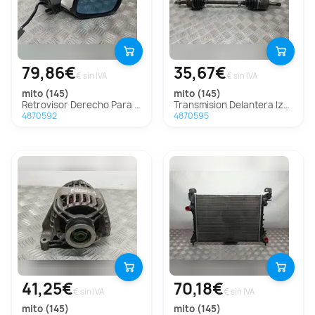
79,86€
35,67€
€ sin IVA
€ sin IVA
mito (145)
mito (145)
Retrovisor Derecho Para Alfa Romeo Mito
Transmision Delantera Izquierda Para Alfa Romeo Mito
4870592
4870595
41,25€
70,18€
€ sin IVA
€ sin IVA
mito (145)
mito (145)