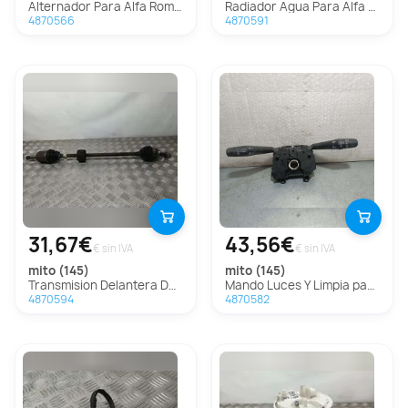
Alternador Para Alfa Romeo Mito
Radiador Agua Para Alfa Romeo Mito
4870566
4870591
31,67€
43,56€
€ sin IVA
€ sin IVA
mito (145)
mito (145)
Transmision Delantera Derecha Para Alfa Romeo Mito
Mando Luces Y Limpia para Alfa Romeo Mito (145)
4870594
4870582