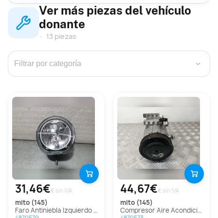
Ver más piezas del vehículo
donante
13 piezas
›
31,46€
44,67€
€ sin IVA
€ sin IVA
mito (145)
mito (145)
Faro Antiniebla Izquierdo Para Alfa Romeo Mito
Compresor Aire Acondicionado Para Alfa Romeo Mito