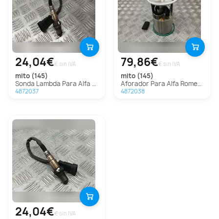
24,04€
79,86€
€ sin IVA
€ sin IVA
mito (145)
mito (145)
Sonda Lambda Para Alfa Romeo Mito
Aforador Para Alfa Romeo Mito
4872037
4872038
24,04€
€ sin IVA