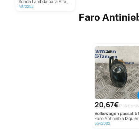
Sonda Lambda para Alfa Romeo Mito
4872252
Faro Antinie
20,67€
17.08 € sin I
volkswagen
passat b6 variant 
Faro Antiniebla Izquierdo para Volkswagen Passat B6 Varia
5542082