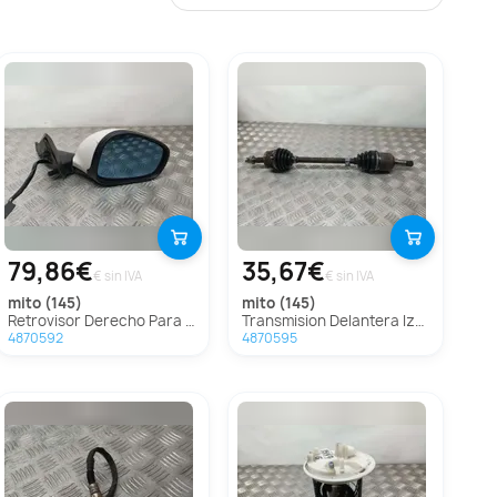
79,86€
35,67€
€ sin IVA
€ sin IVA
mito (145)
mito (145)
Retrovisor Derecho Para Alfa Romeo Mito
Transmision Delantera Izquierda Para Alfa Romeo Mito
4870592
4870595