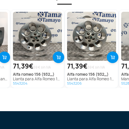
71,39€
71,39€
71
IVA
59 € sin IVA
59 € sin IVA
alfa romeo
156 (932_)
alfa romeo
156 (932_)
al
v (163)
Llanta para Alfa Romeo 156 (932_)
Llanta para Alfa Romeo 156 (932_)
Mangu
5543204
5543206
5528