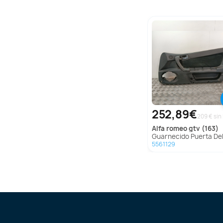
252,89€
209 € sin 
alfa romeo
gtv (163)
Guarnecido Puerta Delantera Derecha para Alfa Romeo Gt
5561129