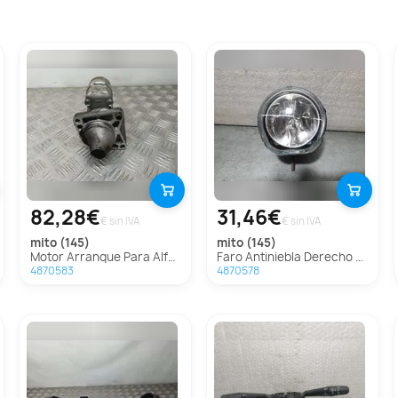
82,28€
31,46€
€ sin IVA
€ sin IVA
mito (145)
mito (145)
Motor Arranque Para Alfa Romeo Mito
Faro Antiniebla Derecho Para Alfa Romeo Mito
4870583
4870578