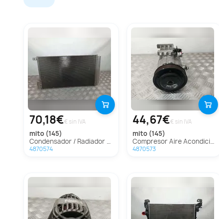
70,18€
44,67€
€ sin IVA
€ sin IVA
mito (145)
mito (145)
Condensador / Radiador Aire Acondicionado Para Alfa Romeo Mito
Compresor Aire Acondicionado Para Alfa Romeo Mito
4870574
4870573