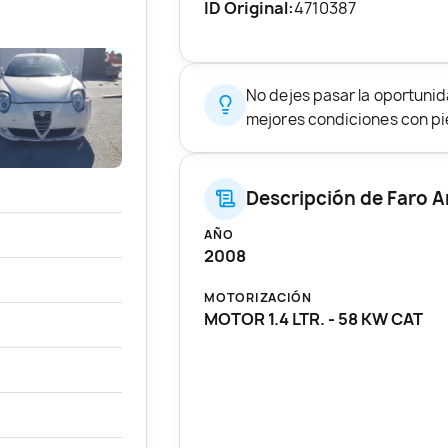
ID Original:
4710387
No dejes pasar la oportunid
mejores condiciones con pie
Descripción de Faro A
AÑO
2008
MOTORIZACIÓN
MOTOR 1.4 LTR. - 58 KW CAT