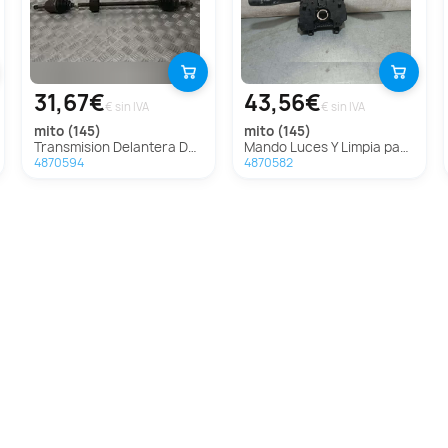
31,67€
43,56€
€ sin IVA
€ sin IVA
mito (145)
mito (145)
Transmision Delantera Derecha Para Alfa Romeo Mito
Mando Luces Y Limpia para Alfa Romeo Mito (145)
4870594
4870582