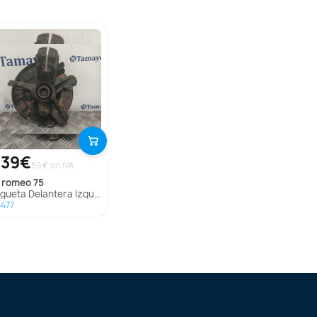
,39€
59 € sin IVA
fa romeo
75
eta Delantera Izquierda para Alfa Romeo 75
477