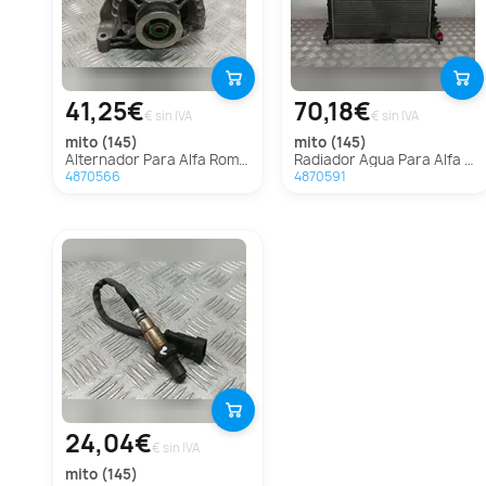
41,25€
70,18€
€ sin IVA
€ sin IVA
mito (145)
mito (145)
Alternador Para Alfa Romeo Mito
Radiador Agua Para Alfa Romeo Mito
4870566
4870591
24,04€
€ sin IVA
mito (145)