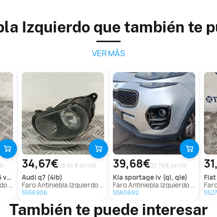
bla Izquierdo que también te 
VER MÁS
34,67€
39,68€
31
VA
28.65 € sin IVA
32.79 € sin IVA
(3c5)
audi
q7 (4lb)
kia
sportage iv (ql, qle)
fiat
nt (3C5)
Faro Antiniebla Izquierdo para Audi Q7 (4Lb)
Faro Antiniebla Izquierdo para Kia Sportage Iv (Ql, Qle)
Faro Ant
5556906
5560692
552
También te puede interesar