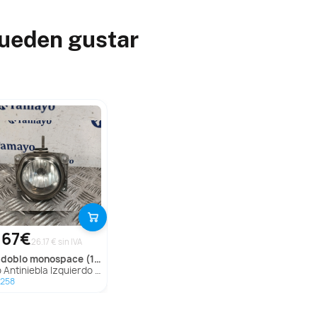
pueden gustar
,67€
26.17 € sin IVA
doblo monospace (119_, 223_)
iniebla Izquierdo para Fiat Doblo Monospace (119_, 223_)
7258