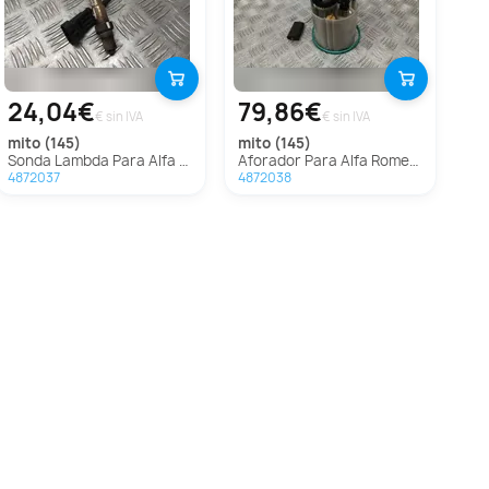
24,04€
79,86€
€ sin IVA
€ sin IVA
mito (145)
mito (145)
Sonda Lambda Para Alfa Romeo Mito
Aforador Para Alfa Romeo Mito
4872037
4872038