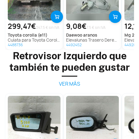
299,47€
9,08€
12,1
247.5 € sin IVA
7.5 € sin IVA
toyota
corolla (e11)
daewoo
aranos
mg
20
Culata para Toyota Corolla (E11)
Elevalunas Trasero Derecho para Daewoo Aranos
Elevalunas 
4488736
4492452
449289
Retrovisor Izquierdo que
también te pueden gustar
VER MÁS