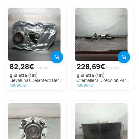
82,28€
228,69€
€ sin IVA
€ sin IVA
giulietta (191)
giulietta (191)
Elevalunas Delantero Derecho Para Alfa Romeo Giulietta
Cremallera Direccion Para Alfa Romeo Giulietta
4869952
4869948