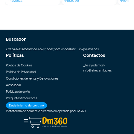
4482502
4483095
4484551
Buscador
Utiliza el extraordinario buscador para encontrar ... lo que buscas
Políticas
Contactos
Política de Cookies
¿Te ayudamos?
info@elrecambio.es
Política de Privacidad
Condiciones de venta y Devoluciones
Aviso legal
Políticas de envío
Preguntas frecuentes
Desistimiento de contrato
Plataforma de comercio electrónico operada por
DM360