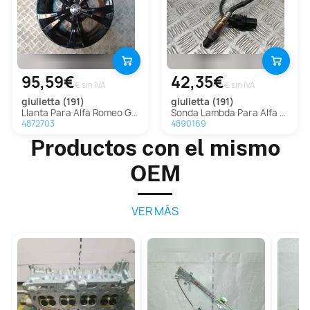
95,59€
42,35€
€ sin IVA
€ sin IVA
giulietta (191)
giulietta (191)
Llanta Para Alfa Romeo Giulietta
Sonda Lambda Para Alfa Romeo Giulietta
4872703
4890169
Productos con el mismo
OEM
VER MÁS