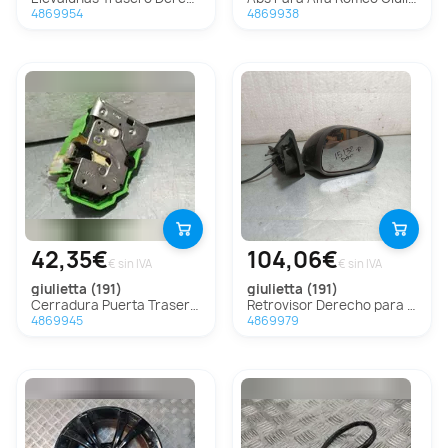
4869954
4869938
42,35€
104,06€
€ sin IVA
€ sin IVA
giulietta (191)
giulietta (191)
Cerradura Puerta Trasera Izquierda Para Alfa Romeo Giulietta
Retrovisor Derecho para Alfa Romeo Giulietta (191)
4869945
4869979