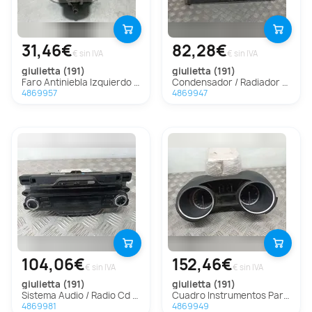
31,46€
82,28€
€ sin IVA
€ sin IVA
giulietta (191)
giulietta (191)
Faro Antiniebla Izquierdo Para Alfa Romeo Giulietta
Condensador / Radiador Aire Acondicionado Para Alfa Romeo Giulietta
4869957
4869947
104,06€
152,46€
€ sin IVA
€ sin IVA
giulietta (191)
giulietta (191)
Sistema Audio / Radio Cd Para Alfa Romeo Giulietta
Cuadro Instrumentos Para Alfa Romeo Giulietta
4869981
4869949