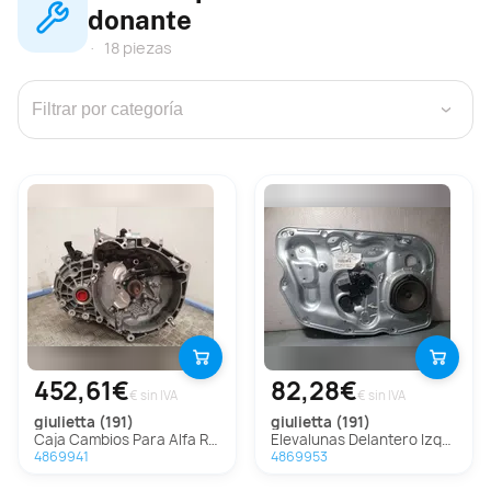
donante
18 piezas
›
452,61€
82,28€
€ sin IVA
€ sin IVA
giulietta (191)
giulietta (191)
Caja Cambios Para Alfa Romeo Giulietta
Elevalunas Delantero Izquierdo Para Alfa Romeo Giulietta
4869941
4869953