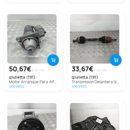
50,67€
33,67€
€ sin IVA
€ sin IVA
giulietta (191)
giulietta (191)
Motor Arranque Para Alfa Romeo Giulietta
Transmision Delantera Izquierda Para Alfa Romeo Giulietta
4869962
4869983