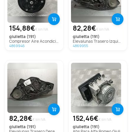
154,88€
82,28€
€ sin IVA
€ sin IVA
giulietta (191)
giulietta (191)
Compresor Aire Acondicionado Para Alfa Romeo Giulietta
Elevalunas Trasero Izquierdo Para Alfa Romeo Giulietta
4869946
4869955
82,28€
152,46€
€ sin IVA
€ sin IVA
giulietta (191)
giulietta (191)
Elevalunas Trasero Derecho Para Alfa Romeo Giulietta
Abs Para Alfa Romeo Giulietta