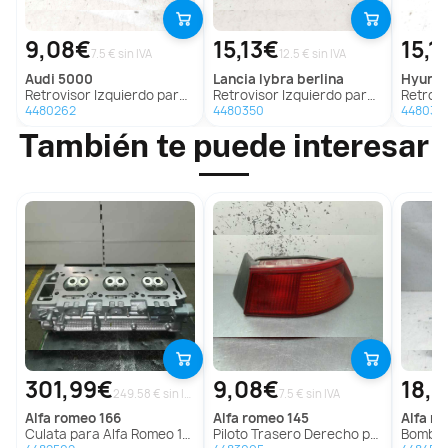
9,08€
15,13€
15,1
7.5 € sin IVA
12.5 € sin IVA
audi
5000
lancia
lybra berlina
hyund
Retrovisor Izquierdo para Audi 5000
Retrovisor Izquierdo para Lancia Lybra Berlina
Retrovisor I
4480262
4480350
448038
También te puede interesar
301,99€
9,08€
18,
249.58 € sin IVA
7.5 € sin IVA
alfa romeo
166
alfa romeo
145
alfa r
Culata para Alfa Romeo 166
Piloto Trasero Derecho para Alfa Romeo 145
Bomba Di