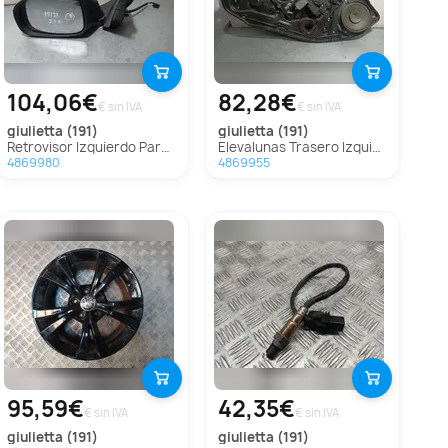
104,06€
82,28€
€ sin IVA
€ sin IVA
giulietta (191)
giulietta (191)
Retrovisor Izquierdo Para Alfa Romeo Giulietta
Elevalunas Trasero Izquierdo Para Alfa Romeo Giulietta
4869980
4869955
95,59€
42,35€
€ sin IVA
€ sin IVA
giulietta (191)
giulietta (191)