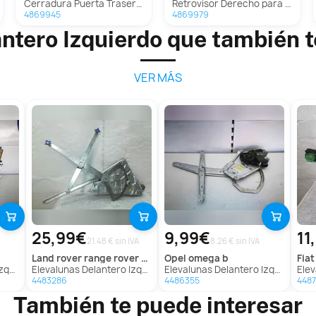
Cerradura Puerta Trasera Izquierda Para Alfa Romeo Giulietta
Retrovisor Derecho para Alfa Romeo Giulietta (191)
4869945
4869979
ntero Izquierdo que también 
VER MÁS
25,99€
9,99€
11
21.48 € sin IVA
8.26 € sin IVA
land rover
range rover (lp)
opel
omega b
fiat
rlina
Elevalunas Delantero Izquierdo Para Land Rover Range Rover
Elevalunas Delantero Izquierdo Para Opel Omega B
Eleval
4483286
4486355
448
También te puede interesar