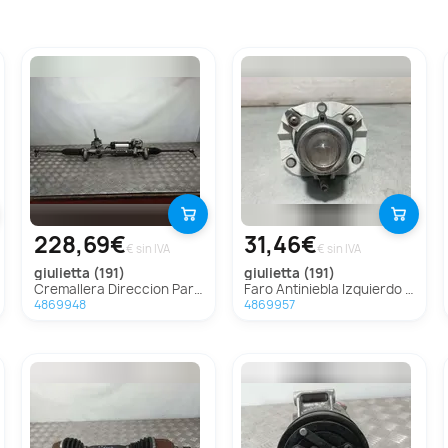
228,69€
31,46€
€ sin IVA
€ sin IVA
giulietta (191)
giulietta (191)
Cremallera Direccion Para Alfa Romeo Giulietta
Faro Antiniebla Izquierdo Para Alfa Romeo Giulietta
4869948
4869957