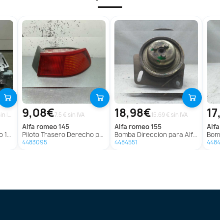
9,08€
18,98€
17
249.58 € sin IVA
7.5 € sin IVA
15.69 € sin IVA
alfa romeo
145
alfa romeo
155
al
166
Piloto Trasero Derecho para Alfa Romeo 145
Bomba Direccion para Alfa Romeo 155
Bomb
4483095
4484551
448