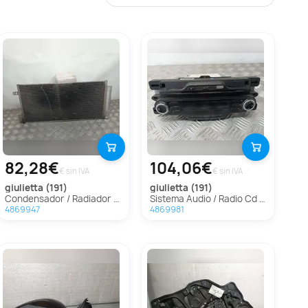
82,28€
104,06€
€ sin IVA
€ sin IVA
giulietta (191)
giulietta (191)
Condensador / Radiador Aire Acondicionado Para Alfa Romeo Giulietta
Sistema Audio / Radio Cd Para Alfa Romeo Giulietta
4869947
4869981