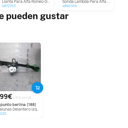
Llanta Para Alfa Romeo Giulietta
Sonda Lambda Para Alfa Romeo Giulietta
4872703
4890169
te pueden gustar
,99€
9.91 € sin IVA
punto berlina (188)
unas Delantero Izquierdo Para Fiat Punto Berlina
7025