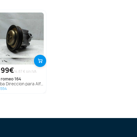
,99€
14.87 € sin IVA
fa romeo
164
a Direccion para Alfa Romeo 164
4554