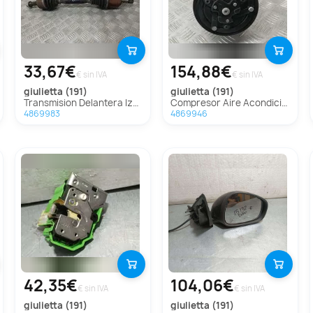
33,67€
154,88€
€ sin IVA
€ sin IVA
giulietta (191)
giulietta (191)
Transmision Delantera Izquierda Para Alfa Romeo Giulietta
Compresor Aire Acondicionado Para Alfa Romeo Giulietta
4869983
4869946
42,35€
104,06€
€ sin IVA
€ sin IVA
giulietta (191)
giulietta (191)