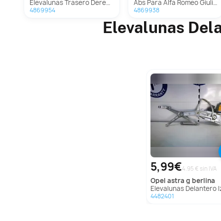
Elevalunas Trasero Derecho Para Alfa Romeo Giulietta
Abs Para Alfa Romeo Giulietta
4869954
4869938
Elevalunas Dela
5,99€
4.95 € sin IVA
opel
astra g berlina
Elevalunas Delantero Izquierdo Para Opel Astra G Be
4482401