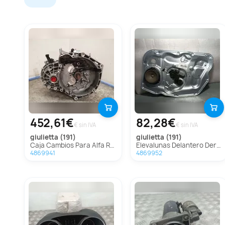
452,61€
82,28€
€ sin IVA
€ sin IVA
giulietta (191)
giulietta (191)
Caja Cambios Para Alfa Romeo Giulietta
Elevalunas Delantero Derecho Para Alfa Romeo Giulietta
4869941
4869952