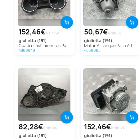
152,46€
50,67€
€ sin IVA
€ sin IVA
giulietta (191)
giulietta (191)
Cuadro Instrumentos Para Alfa Romeo Giulietta
Motor Arranque Para Alfa Romeo Giulietta
4869949
4869962
82,28€
152,46€
€ sin IVA
€ sin IVA
giulietta (191)
giulietta (191)