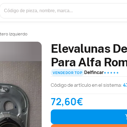
tero Izquierdo
Elevalunas De
Para Alfa Rom
Delfincar
VENDEDOR TOP
★ ★ ★ ★ ★
Código de artículo en el sistema:
4
72,60€