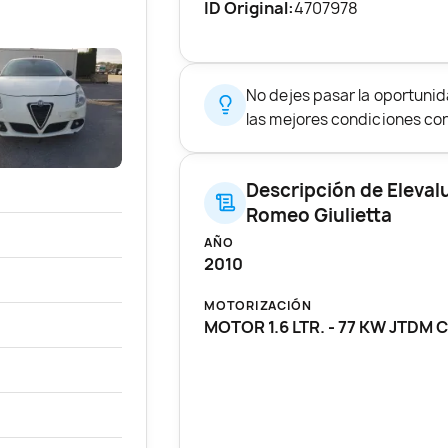
ID Original:
4707978
No dejes pasar la oportuni
las mejores condiciones con 
Descripción de Eleval
Romeo Giulietta
AÑO
2010
MOTORIZACIÓN
MOTOR 1.6 LTR. - 77 KW JTDM 