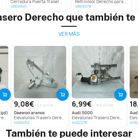
Cerradura Puerta Trasera Izquierda Para Alfa Romeo Giulietta
Retrovisor Derecho para Alfa Romeo Giulietta (191)
4869945
4869979
asero Derecho que también te
VER MÁS
9,08€
6,99€
18
7.5 € sin IVA
5.78 € sin IVA
(gd)
daewoo
aranos
audi
5000
aud
 (Gd)
Elevalunas Trasero Derecho para Daewoo Aranos
Elevalunas Trasero Derecho para Audi 5000
Eleval
4492452
4492278
449
También te puede interesar