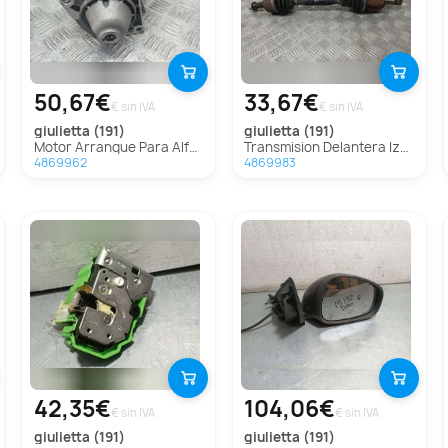
50,67€
33,67€
€ sin IVA
€ sin IVA
giulietta (191)
giulietta (191)
Motor Arranque Para Alfa Romeo Giulietta
Transmision Delantera Izquierda Para Alfa Romeo Giulietta
4869962
4869983
42,35€
104,06€
€ sin IVA
€ sin IVA
giulietta (191)
giulietta (191)