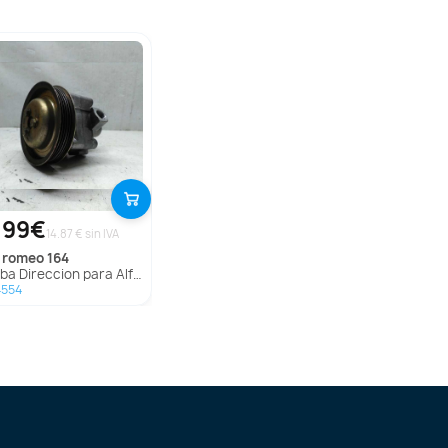
,99€
14.87 € sin IVA
fa romeo
164
a Direccion para Alfa Romeo 164
4554