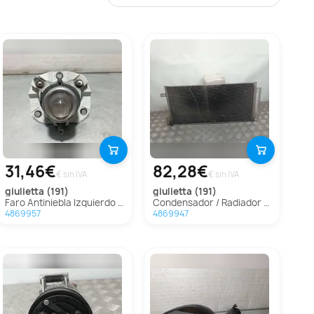
31,46€
82,28€
€ sin IVA
€ sin IVA
giulietta (191)
giulietta (191)
Faro Antiniebla Izquierdo Para Alfa Romeo Giulietta
Condensador / Radiador Aire Acondicionado Para Alfa Romeo Giulietta
4869957
4869947