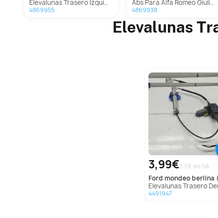
Elevalunas Trasero Izquierdo Para Alfa Romeo Giulietta
Abs Para Alfa Romeo Giulietta
4869955
4869938
Elevalunas Tr
3,99€
3.3 € sin IVA
ford
mondeo berlina 
Elevalunas Trasero Derecho para Ford Mondeo Berlina
4491947