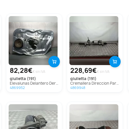
82,28€
228,69€
€ sin IVA
€ sin IVA
giulietta (191)
giulietta (191)
Elevalunas Delantero Derecho Para Alfa Romeo Giulietta
Cremallera Direccion Para Alfa Romeo Giulietta
4869952
4869948