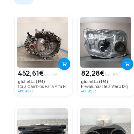
452,61€
82,28€
€ sin IVA
€ sin IVA
giulietta (191)
giulietta (191)
Caja Cambios Para Alfa Romeo Giulietta
Elevalunas Delantero Izquierdo Para Alfa Romeo Giulietta
4869941
4869953