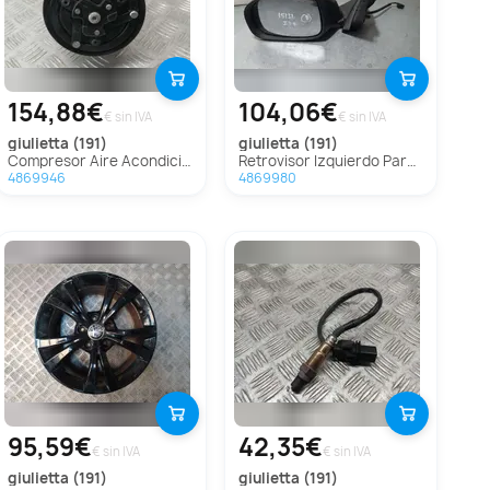
154,88€
104,06€
€ sin IVA
€ sin IVA
giulietta (191)
giulietta (191)
Compresor Aire Acondicionado Para Alfa Romeo Giulietta
Retrovisor Izquierdo Para Alfa Romeo Giulietta
4869946
4869980
95,59€
42,35€
€ sin IVA
€ sin IVA
giulietta (191)
giulietta (191)