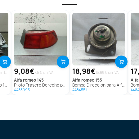
9,08€
18,98€
17
249.58 € sin IVA
7.5 € sin IVA
15.69 € sin IVA
alfa romeo
145
alfa romeo
155
al
166
Piloto Trasero Derecho para Alfa Romeo 145
Bomba Direccion para Alfa Romeo 155
Bomb
4483095
4484551
448