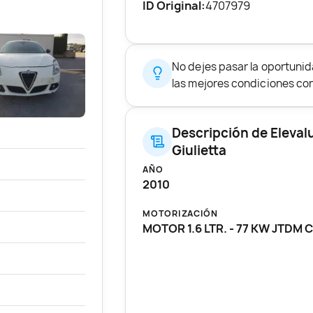
ID Original:
4707979
No dejes pasar la oportuni
las mejores condiciones con 
Descripción de Eleva
Giulietta
AÑO
2010
MOTORIZACIÓN
MOTOR 1.6 LTR. - 77 KW JTDM 