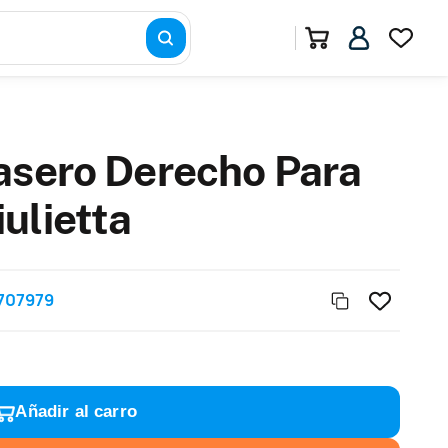
asero Derecho Para
ulietta
707979
Añadir al carro