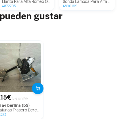
Llanta Para Alfa Romeo Giulietta
Sonda Lambda Para Alfa Romeo Giulietta
4872703
4890169
 pueden gustar
,15€
15 € sin IVA
i
a4 berlina (b5)
unas Trasero Derecho para Audi A4 Berlina (B5)
2273