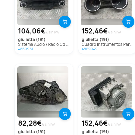
104,06€
152,46€
€ sin IVA
€ sin IVA
giulietta (191)
giulietta (191)
Sistema Audio / Radio Cd Para Alfa Romeo Giulietta
Cuadro Instrumentos Para Alfa Romeo Giulietta
4869981
4869949
82,28€
152,46€
€ sin IVA
€ sin IVA
giulietta (191)
giulietta (191)