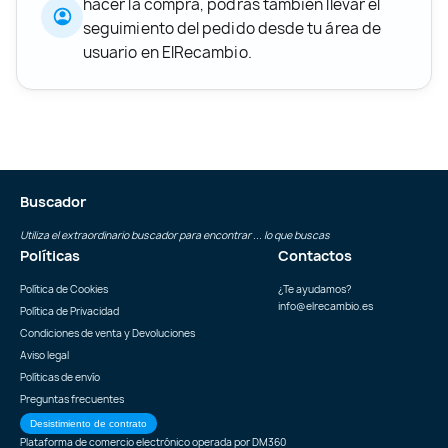
hacer la compra, podrás también llevar el
seguimiento del pedido desde tu área de
usuario en ElRecambio.
Buscador
Utiliza el extraordinario buscador para encontrar ... lo que buscas
Políticas
Contactos
Política de Cookies
¿Te ayudamos?
info@elrecambio.es
Política de Privacidad
Condiciones de venta y Devoluciones
Aviso legal
Políticas de envío
Preguntas frecuentes
Desistimiento de contrato
Plataforma de comercio electrónico operada por
DM360