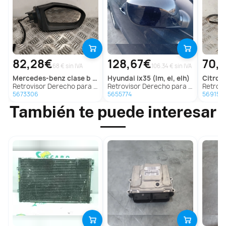
82,28€
128,67€
70,
68 € sin IVA
106.34 € sin IVA
mercedes-benz
clase b sports tourer (w245)
hyundai
ix35 (lm, el, elh)
citroe
Retrovisor Derecho para Mercedes-Benz Clase B Sports Tourer (W245)
Retrovisor Derecho para Hyundai Ix35 (Lm, El, Elh)
Retrovisor 
5673306
5655774
569152
También te puede interesar