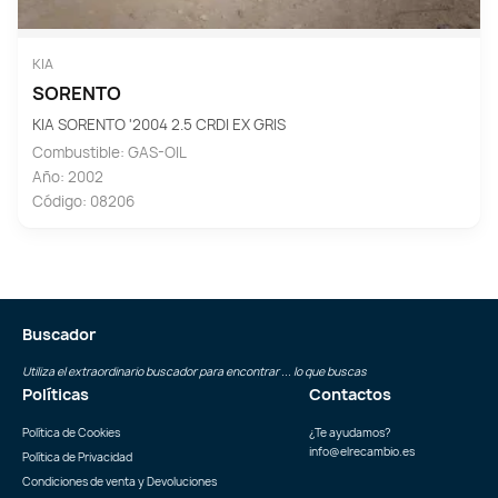
KIA
SORENTO
KIA SORENTO '2004 2.5 CRDI EX GRIS
Combustible: GAS-OIL
Año: 2002
Código: 08206
Buscador
Utiliza el extraordinario buscador para encontrar ... lo que buscas
Políticas
Contactos
Política de Cookies
¿Te ayudamos?
info@elrecambio.es
Política de Privacidad
Condiciones de venta y Devoluciones