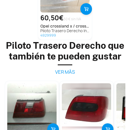
60,50€
50 € sin IVA
opel
crossland x / crossland (p17, p2qo)
Piloto Trasero Derecho Interior para Opel Crossland X / Crossland (P17, P2Qo)
4929999
Piloto Trasero Derecho que
también te pueden gustar
VER MÁS