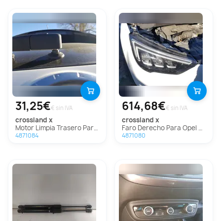
31,25€
614,68€
€ sin IVA
€ sin IVA
crossland x
crossland x
Motor Limpia Trasero Para Opel Crossland X
Faro Derecho Para Opel Crossland X
4871084
4871080