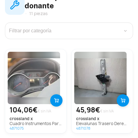
donante
11 piezas
›
104,06€
45,98€
€ sin IVA
€ sin IVA
crossland x
crossland x
Cuadro Instrumentos Para Opel Crossland X
Elevalunas Trasero Derecho Para Opel Crossland X
4871075
4871078