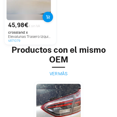
45,98€
€ sin IVA
crossland x
Elevalunas Trasero Izquierdo Para Opel Crossland X
4871079
Productos con el mismo
OEM
VER MÁS