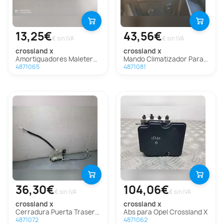
13,25€
43,56€
€ sin IVA
€ sin IVA
crossland x
crossland x
Amortiguadores Maletero / Porton Para Opel Crossland X
Mando Climatizador Para Opel Crossland X
4871065
4871081
36,30€
104,06€
€ sin IVA
€ sin IVA
crossland x
crossland x
Cerradura Puerta Trasera Derecha Para Opel Crossland X
Abs para Opel Crossland X
4871072
4871062