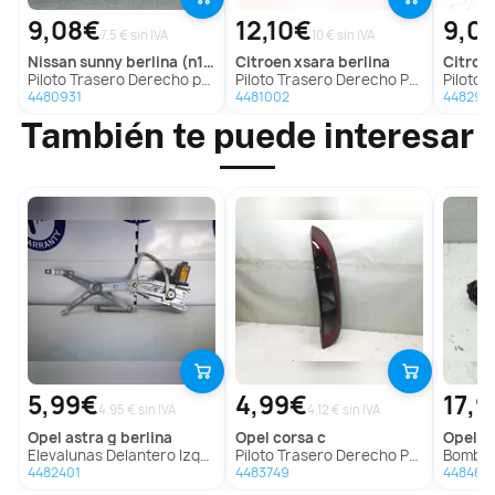
9,08€
12,10€
9,0
7.5 € sin IVA
10 € sin IVA
nissan
sunny berlina (n13)
citroen
xsara berlina
citroe
Piloto Trasero Derecho para Nissan Sunny Berlina (N13)
Piloto Trasero Derecho Para Citroen Xsara Berlina
Piloto Traser
4480931
4481002
448296
También te puede interesar
5,99€
4,99€
17,
4.95 € sin IVA
4.12 € sin IVA
opel
astra g berlina
opel
corsa c
opel
ve
Elevalunas Delantero Izquierdo Para Opel Astra G Berlina
Piloto Trasero Derecho Para Opel Corsa C
Bomba Dire
4482401
4483749
448465