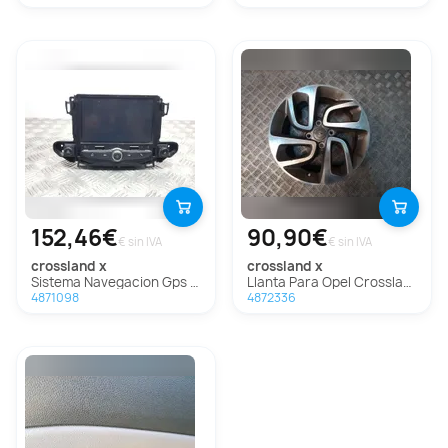
152,46€
90,90€
€ sin IVA
€ sin IVA
crossland x
crossland x
Sistema Navegacion Gps para Opel Crossland X
Llanta Para Opel Crossland X
4871098
4872336