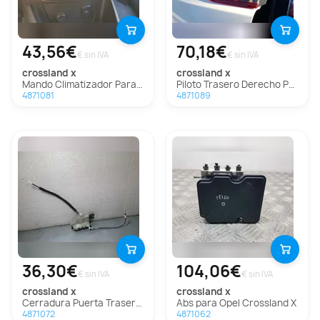
43,56€
70,18€
€ sin IVA
€ sin IVA
crossland x
crossland x
Mando Climatizador Para Opel Crossland X
Piloto Trasero Derecho Para Opel Crossland X
4871081
4871089
36,30€
104,06€
€ sin IVA
€ sin IVA
crossland x
crossland x
Cerradura Puerta Trasera Derecha Para Opel Crossland X
Abs para Opel Crossland X
4871072
4871062