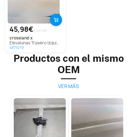
45,98€
€ sin IVA
crossland x
Elevalunas Trasero Izquierdo Para Opel Crossland X
4871079
Productos con el mismo
OEM
VER MÁS