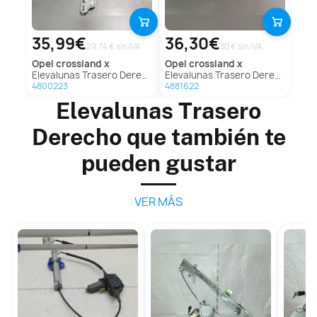
35,99€
36,30€
29.74 € sin IVA
30 € sin IVA
opel
crossland x
opel
crossland x
Elevalunas Trasero Derecho Para Opel Crossland X
Elevalunas Trasero Derecho Para Opel Crossland X
4800223
4881622
Elevalunas Trasero
Derecho que también te
pueden gustar
VER MÁS