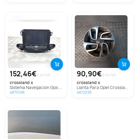
152,46€
90,90€
€ sin IVA
€ sin IVA
crossland x
crossland x
Sistema Navegacion Gps para Opel Crossland X
Llanta Para Opel Crossland X
4871098
4872336