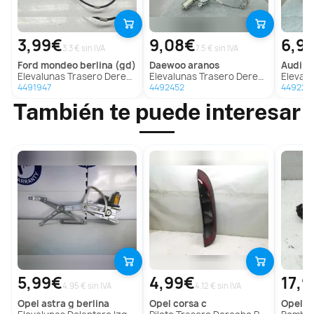
3,99€
9,08€
6,9
3.3 € sin IVA
7.5 € sin IVA
ford
mondeo berlina (gd)
daewoo
aranos
audi
5
Elevalunas Trasero Derecho para Ford Mondeo Berlina (Gd)
Elevalunas Trasero Derecho para Daewoo Aranos
Elevalunas
4491947
4492452
449227
También te puede interesar
5,99€
4,99€
17,
4.95 € sin IVA
4.12 € sin IVA
opel
astra g berlina
opel
corsa c
opel
ve