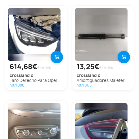
614,68€
13,25€
€ sin IVA
€ sin IVA
crossland x
crossland x
Faro Derecho Para Opel Crossland X
Amortiguadores Maletero / Porton Para Opel Crossland X
4871080
4871065