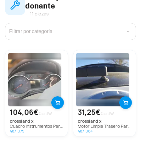
donante
11 piezas
›
104,06€
31,25€
€ sin IVA
€ sin IVA
crossland x
crossland x
Cuadro Instrumentos Para Opel Crossland X
Motor Limpia Trasero Para Opel Crossland X
4871075
4871084