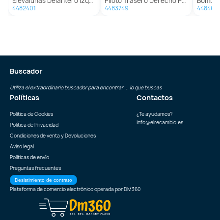
Elevalunas Delantero Izquierdo Para Opel Astra G Berlina
Piloto Trasero Derecho Para Opel Corsa C
Bomba Dire
4482401
4483749
448465
Buscador
Utiliza el extraordinario buscador para encontrar ... lo que buscas
Políticas
Contactos
Política de Cookies
¿Te ayudamos?
info@elrecambio.es
Política de Privacidad
Condiciones de venta y Devoluciones
Aviso legal
Políticas de envío
Preguntas frecuentes
Desistimiento de contrato
Plataforma de comercio electrónico operada por
DM360