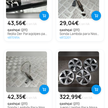
43,56€
29,04€
€ sin IVA
€ sin IVA
qashqai (j11)
qashqai (j11)
Rejilla Der Paragolpes para Nissan Qashqai (J11)
Sonda Lambda para Nissan Qashqai (J11)
4870954
4872201
42,35€
322,99€
€ sin IVA
€ sin IVA
qashqai (j11)
qashqai (j11)
Sonda Lambda Para Nissan Qashqai
Juego Llantas Para Nissan Qashqai