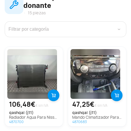
donante
15 piezas
›
106,48€
47,25€
€ sin IVA
€ sin IVA
qashqai (j11)
qashqai (j11)
Radiador Agua Para Nissan Qashqai
Mando Climatizador Para Nissan Qashqai
4870700
4870683