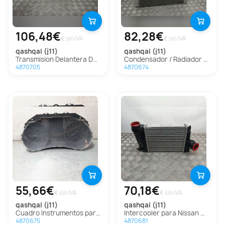
106,48€
82,28€
€ sin IVA
€ sin IVA
qashqai (j11)
qashqai (j11)
Transmision Delantera Derecha Para Nissan Qashqai
Condensador / Radiador Aire Acondicionado Para Nissan Qashqai
4870705
4870674
55,66€
70,18€
€ sin IVA
€ sin IVA
qashqai (j11)
qashqai (j11)
Cuadro Instrumentos para Nissan Qashqai (J11)
Intercooler para Nissan Qashqai (J11)
4870675
4870681