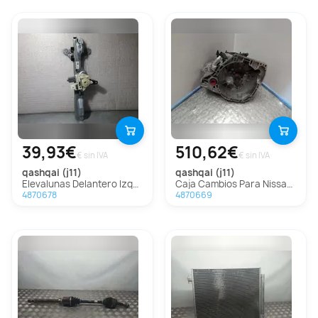
39,93€
510,62€
€ sin IVA
€ sin IVA
qashqai (j11)
qashqai (j11)
Elevalunas Delantero Izquierdo Para Nissan Qashqai
Caja Cambios Para Nissan Qashqai
4870678
4870669