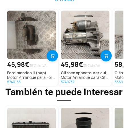
45,98€
45,98€
58,
38 € sin IVA
38 € sin IVA
ford
mondeo ii (bap)
citroen
spacetourer autobus (v_)
citroe
Motor Arranque para Ford Mondeo Ii (Bap)
Motor Arranque para Citroën Spacetourer Autobus (V_)
Motor Arranq
5740185
5740737
556924
También te puede interesar