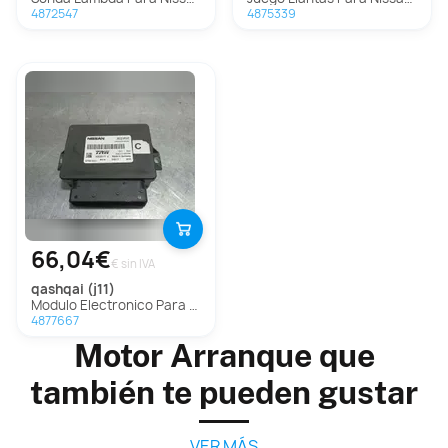
4872547
4875339
66,04€
€ sin IVA
qashqai (j11)
Modulo Electronico Para Nissan Qashqai
4877667
Motor Arranque que
también te pueden gustar
VER MÁS