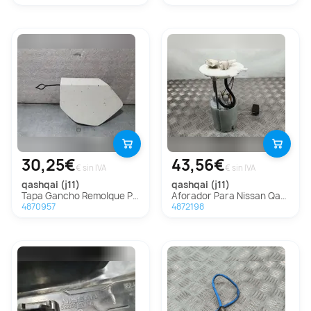
30,25€
43,56€
€ sin IVA
€ sin IVA
qashqai (j11)
qashqai (j11)
Tapa Gancho Remolque Para Nissan Qashqai
Aforador Para Nissan Qashqai
4870957
4872198