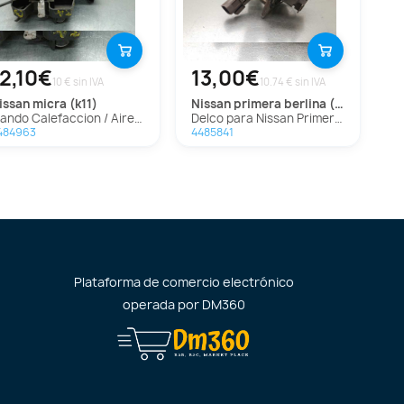
12,10€
13,00€
10 € sin IVA
10.74 € sin IVA
nissan
micra (k11)
nissan
primera berlina (p11)
Mando Calefaccion / Aire Acondicionado para Nissan Micra (K11)
Delco para Nissan Primera Berlina (P11)
484963
4485841
Plataforma de comercio electrónico
operada por
DM360