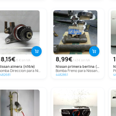
18,15€
8,99€
15 € sin IVA
7.43 € sin IVA
nissan
almera (n16/e)
nissan
primera berlina (p11)
Bomba Direccion para Nissan Almera (N16/E)
Bomba Freno para Nissan Primera Berlina (P11)
P
482681
4482861
4