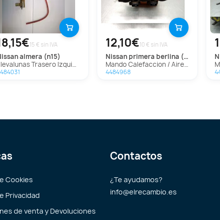
18,15€
12,10€
15 € sin IVA
10 € sin IVA
nissan
almera (n15)
nissan
primera berlina (p11)
Elevalunas Trasero Izquierdo Para Nissan Almera
Mando Calefaccion / Aire Acondicionado para Nissan Primera Berlina (P11)
484031
4484968
4
cas
Contactos
de Cookies
¿Te ayudamos?
info@elrecambio.es
de Privacidad
nes de venta y Devoluciones