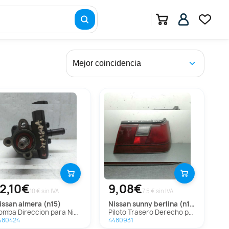
12,10€
9,08€
10 € sin IVA
7.5 € sin IVA
nissan
almera (n15)
nissan
sunny berlina (n13)
Bomba Direccion para Nissan Almera (N15)
Piloto Trasero Derecho para Nissan Sunny Berlina (N13)
480424
4480931