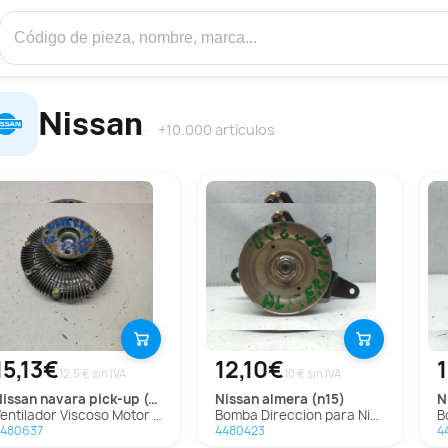
Nissan
+10.000 artículos
15,13€
12,10€
12.5 € sin IVA
10 € sin IVA
nissan
navara pick-up (d40m)
nissan
almera (n15)
Ventilador Viscoso Motor para Nissan Navara Pick-Up (D40M)
Bomba Direccion para Nissan Almera (N15)
480637
4480423
4