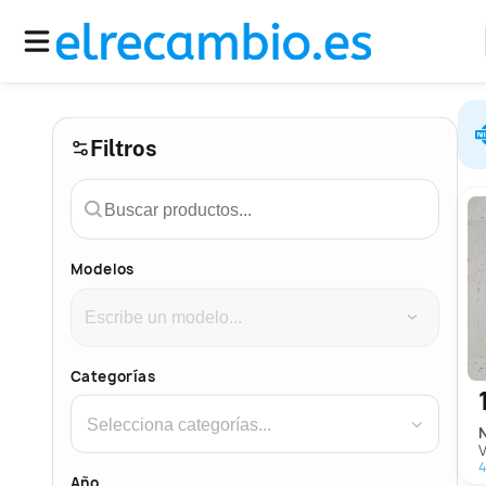
Filtros
Modelos
›
Categorías
›
4
Año