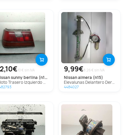
12,10€
9,99€
10 € sin IVA
8.26 € sin IVA
nissan
sunny berlina (n14)
nissan
almera (n15)
iloto Trasero Izquierdo para Nissan Sunny Berlina (N14)
Elevalunas Delantero Derecho para Nissan Almera (N15)
482793
4484027