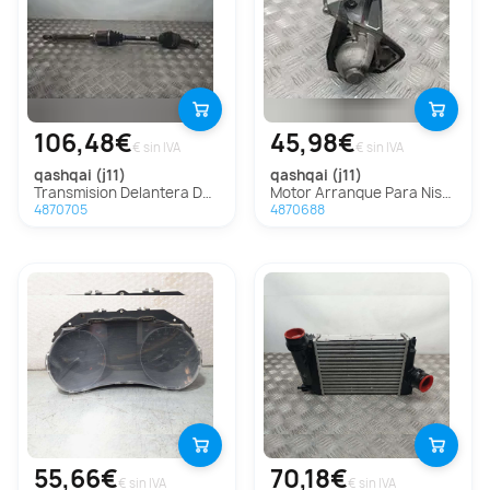
106,48€
45,98€
€ sin IVA
€ sin IVA
qashqai (j11)
qashqai (j11)
Transmision Delantera Derecha Para Nissan Qashqai
Motor Arranque Para Nissan Qashqai
4870705
4870688
55,66€
70,18€
€ sin IVA
€ sin IVA