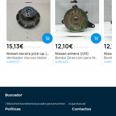
15,13€
12,10€
12,1
12.5 € sin IVA
10 € sin IVA
nissan
navara pick-up (d40m)
nissan
almera (n15)
nissan
Ventilador Viscoso Motor para Nissan Navara Pick-Up (D40M)
Bomba Direccion para Nissan Almera (N15)
Bomba Dire
4480637
4480423
448042
Buscador
Utiliza el extraordinario buscador para encontrar ... lo que buscas
Políticas
Contactos