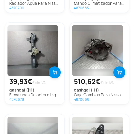
Radiador Agua Para Nissan Qashqai
Mando Climatizador Para Nissan Qashqai
4870700
4870683
39,93€
510,62€
€ sin IVA
€ sin IVA
qashqai (j11)
qashqai (j11)
Elevalunas Delantero Izquierdo Para Nissan Qashqai
Caja Cambios Para Nissan Qashqai
4870678
4870669