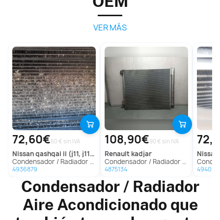
OEM
VER MÁS
72,60€
108,90€
72,
60 € sin IVA
90 € sin IVA
nissan
qashqai ii (j11, j11_)
renault
kadjar
nissan
Condensador / Radiador Aire Acondicionado para Nissan Qashqai Ii (J11, J11_)
Condensador / Radiador Aire Acondicionado Para Renault Kadjar
Condensador / Radia
4936879
4875134
494053
Condensador / Radiador
Aire Acondicionado que