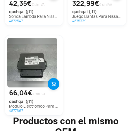
42,35€
322,99€
€ sin IVA
€ sin IVA
qashqai (j11)
qashqai (j11)
Sonda Lambda Para Nissan Qashqai
Juego Llantas Para Nissan Qashqai
4872547
4875339
66,04€
€ sin IVA
qashqai (j11)
Modulo Electronico Para Nissan Qashqai
4877667
Productos con el mismo