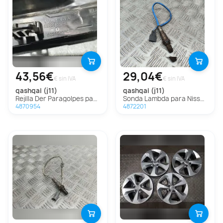
43,56€
29,04€
€ sin IVA
€ sin IVA
qashqai (j11)
qashqai (j11)
Rejilla Der Paragolpes para Nissan Qashqai (J11)
Sonda Lambda para Nissan Qashqai (J11)
4870954
4872201