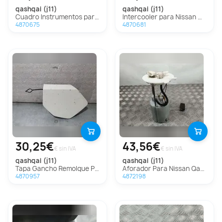
qashqai (j11)
qashqai (j11)
Cuadro Instrumentos para Nissan Qashqai (J11)
Intercooler para Nissan Qashqai (J11)
4870675
4870681
30,25€
43,56€
€ sin IVA
€ sin IVA
qashqai (j11)
qashqai (j11)
Tapa Gancho Remolque Para Nissan Qashqai
Aforador Para Nissan Qashqai
4870957
4872198