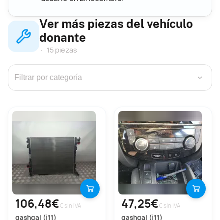
Ver más piezas del vehículo
donante
15 piezas
›
106,48€
47,25€
€ sin IVA
€ sin IVA
qashqai (j11)
qashqai (j11)