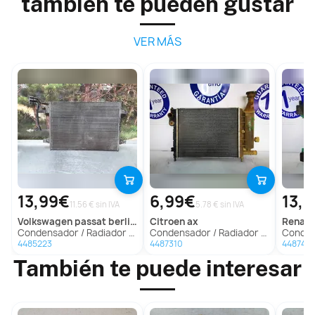
también te pueden gustar
VER MÁS
13,99€
6,99€
13,3
11.56 € sin IVA
5.78 € sin IVA
volkswagen
passat berlina (3b2)
citroen
ax
renaul
Condensador / Radiador Aire Acondicionado Para Volkswagen Passat Berlina
Condensador / Radiador Aire Acondicionado Para Citroen Ax
Condensador / Rad
4485223
4487310
448743
También te puede interesar