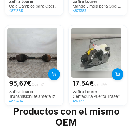
zafira tourer
zafira tourer
Caja Cambios para Opel Zafira Tourer
Mando Limpia para Opel Zafira Tourer
4871365
4871383
93,67€
17,54€
€ sin IVA
€ sin IVA
zafira tourer
zafira tourer
Transmision Delantera Izquierda para Opel Zafira Tourer
Cerradura Puerta Trasera Izquierda Para Opel Zafira Tourer
4871404
4871371
Productos con el mismo
OEM