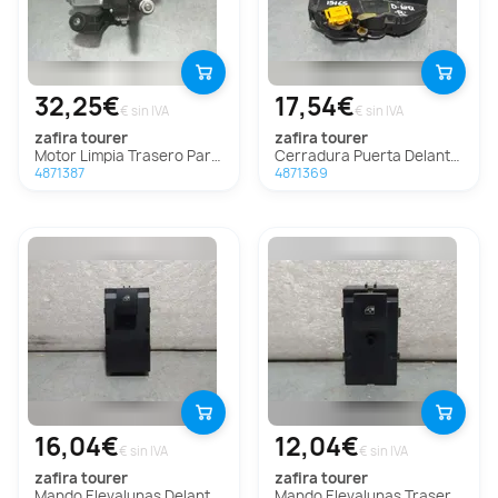
32,25€
17,54€
€ sin IVA
€ sin IVA
zafira tourer
zafira tourer
Motor Limpia Trasero Para Opel Zafira Tourer
Cerradura Puerta Delantera Izquierda Para Opel Zafira Tourer
4871387
4871369
16,04€
12,04€
€ sin IVA
€ sin IVA
zafira tourer
zafira tourer
Mando Elevalunas Delantero Derecho Para Opel Zafira Tourer
Mando Elevalunas Trasero Derecho Para Opel Zafira Tourer