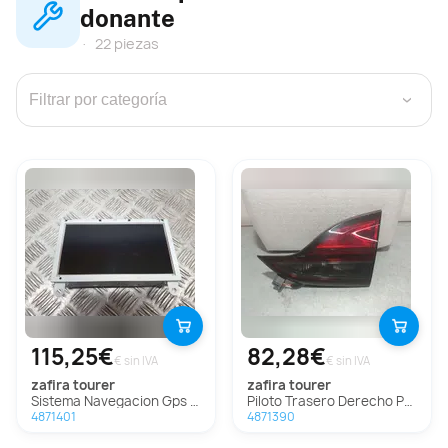
donante
22 piezas
›
115,25€
82,28€
€ sin IVA
€ sin IVA
zafira tourer
zafira tourer
Sistema Navegacion Gps Para Opel Zafira Tourer
Piloto Trasero Derecho Para Opel Zafira Tourer
4871401
4871390