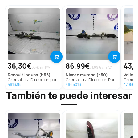
36,30€
86,99€
43,
30 € sin IVA
71.89 € sin IVA
renault
laguna (b56)
nissan
murano (z50)
volks
Cremallera Direccion para Renault Laguna (B56)
Cremallera Direccion Para Nissan Murano
Cremallera D
4613385
4665013
470567
También te puede interesar