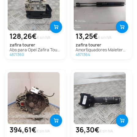
128,26€
13,25€
€ sin IVA
€ sin IVA
zafira tourer
zafira tourer
Abs para Opel Zafira Tourer
Amortiguadores Maletero / Porton para Opel Zafira Tourer
4871360
4871364
394,61€
36,30€
€ sin IVA
€ sin IVA