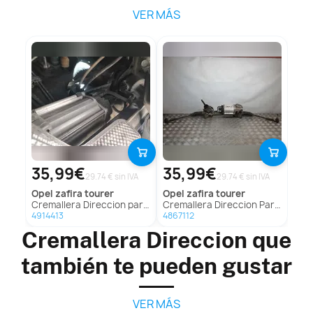
VER MÁS
35,99€
35,99€
29.74 € sin IVA
29.74 € sin IVA
opel
zafira tourer
opel
zafira tourer
Cremallera Direccion para Opel Zafira Tourer
Cremallera Direccion Para Opel Zafira Tourer
4914413
4867112
Cremallera Direccion que
también te pueden gustar
VER MÁS