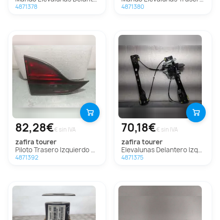
4871378
4871380
82,28€
70,18€
€ sin IVA
€ sin IVA
zafira tourer
zafira tourer
Piloto Trasero Izquierdo Para Opel Zafira Tourer
Elevalunas Delantero Izquierdo para Opel Zafira Tourer
4871392
4871375