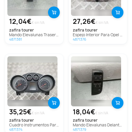
12,04€
27,26€
€ sin IVA
€ sin IVA
zafira tourer
zafira tourer
Mando Elevalunas Trasero Izquierdo Para Opel Zafira Tourer
Espejo Interior Para Opel Zafira Tourer
4871381
4871376
35,25€
18,04€
€ sin IVA
€ sin IVA
zafira tourer
zafira tourer
Cuadro Instrumentos Para Opel Zafira Tourer
Mando Elevalunas Delantero Izquierdo Para Opel Zafira Tourer
4871374
4871379