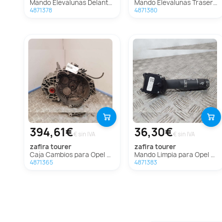
Mando Elevalunas Delantero Derecho Para Opel Zafira Tourer
Mando Elevalunas Trasero Derecho Para Opel Zafira Tourer
4871378
4871380
394,61€
36,30€
€ sin IVA
€ sin IVA
zafira tourer
zafira tourer
Caja Cambios para Opel Zafira Tourer
Mando Limpia para Opel Zafira Tourer
4871365
4871383