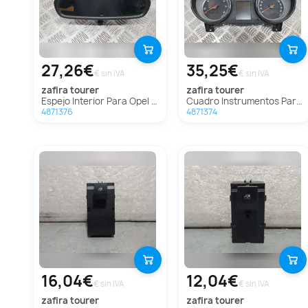
27,26€
35,25€
€ sin IVA
€ sin IVA
zafira tourer
zafira tourer
Espejo Interior Para Opel Zafira Tourer
Cuadro Instrumentos Para Opel Zafira Tourer
4871376
4871374
16,04€
12,04€
€ sin IVA
€ sin IVA
zafira tourer
zafira tourer