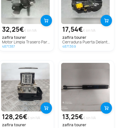
32,25€
17,54€
€ sin IVA
€ sin IVA
zafira tourer
zafira tourer
Motor Limpia Trasero Para Opel Zafira Tourer
Cerradura Puerta Delantera Izquierda Para Opel Zafira Tourer
4871387
4871369
128,26€
13,25€
€ sin IVA
€ sin IVA
zafira tourer
zafira tourer