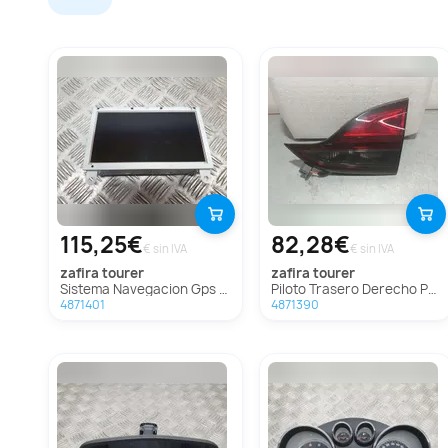
115,25€
82,28€
€ sin IVA
€ sin IVA
zafira tourer
zafira tourer
Sistema Navegacion Gps Para Opel Zafira Tourer
Piloto Trasero Derecho Para Opel Zafira Tourer
4871401
4871390