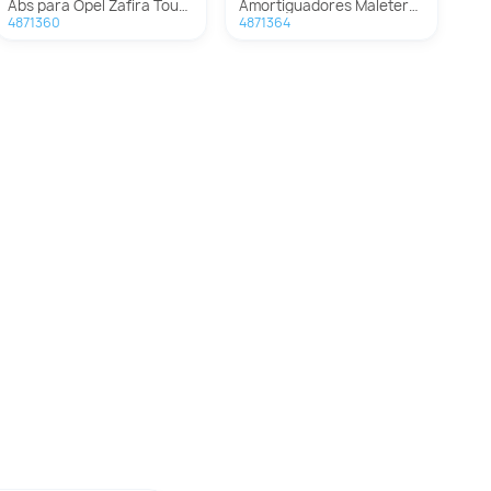
Abs para Opel Zafira Tourer
Amortiguadores Maletero / Porton para Opel Zafira Tourer
4871360
4871364