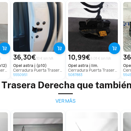
36,30€
10,99€
36
A
30 € sin IVA
9.08 € sin IVA
p12)
opel
astra j (p10)
opel
astra j lim.
ope
C (P12)
Cerradura Puerta Trasera Derecha para Opel Astra J (P10)
Cerradura Puerta Trasera Derecha para Opel Astra J Lim.
Cerradu
5550951
5087883
5545
 Trasera Derecha que también
VER MÁS