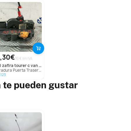
,30€
30 € sin IVA
l
zafira tourer c van (p12)
ra Puerta Trasera Derecha para Opel Zafira Tourer C Van (P12)
123
 te pueden gustar