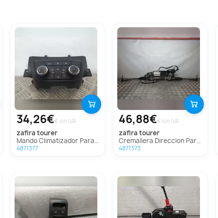
34,26€
46,88€
€ sin IVA
€ sin IVA
zafira tourer
zafira tourer
Mando Climatizador Para Opel Zafira Tourer
Cremallera Direccion Para Opel Zafira Tourer
4871377
4871373