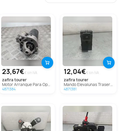
23,67€
12,04€
€ sin IVA
€ sin IVA
zafira tourer
zafira tourer
Motor Arranque Para Opel Zafira Tourer
Mando Elevalunas Trasero Izquierdo Para Opel Zafira Tourer
4871384
4871381