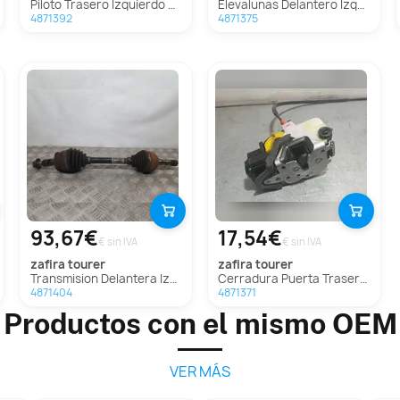
Piloto Trasero Izquierdo Para Opel Zafira Tourer
Elevalunas Delantero Izquierdo para Opel Zafira Tourer
4871392
4871375
93,67€
17,54€
€ sin IVA
€ sin IVA
zafira tourer
zafira tourer
Transmision Delantera Izquierda para Opel Zafira Tourer
Cerradura Puerta Trasera Izquierda Para Opel Zafira Tourer
4871404
4871371
Productos con el mismo OEM
VER MÁS