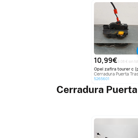
10,99€
9.08 € sin IV
opel
zafira tourer c (
Cerradura Puerta Trasera Derecha para Opel Zafira Tourer 
5265601
Cerradura Puerta