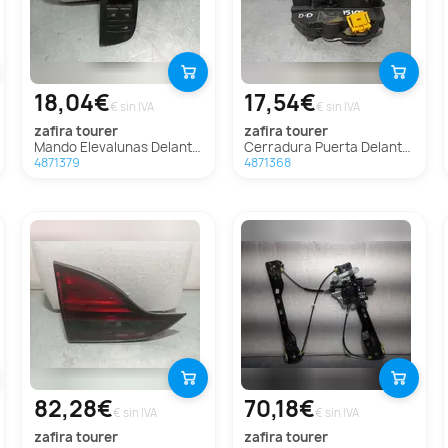
18,04€
17,54€
€ sin IVA
€ sin IVA
zafira tourer
zafira tourer
Mando Elevalunas Delantero Izquierdo Para Opel Zafira Tourer
Cerradura Puerta Delantera Derecha Para Opel Zafira Tourer
4871379
4871368
82,28€
70,18€
€ sin IVA
€ sin IVA
zafira tourer
zafira tourer