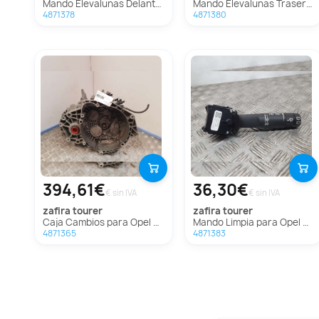
Mando Elevalunas Delantero Derecho Para Opel Zafira Tourer
Mando Elevalunas Trasero Derecho Para Opel Zafira Tourer
4871378
4871380
394,61€
36,30€
€ sin IVA
€ sin IVA
zafira tourer
zafira tourer
Caja Cambios para Opel Zafira Tourer
Mando Limpia para Opel Zafira Tourer
4871365
4871383