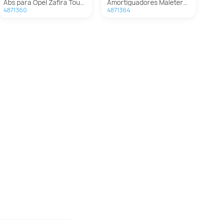
Abs para Opel Zafira Tourer
Amortiguadores Maletero / Porton para Opel Zafira Tourer
4871360
4871364