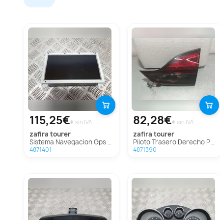
115,25€
82,28€
€ sin IVA
€ sin IVA
zafira tourer
zafira tourer
Sistema Navegacion Gps Para Opel Zafira Tourer
Piloto Trasero Derecho Para Opel Zafira Tourer
4871401
4871390