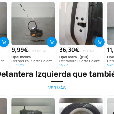
9,99€
36,30€
11
8.26 € sin IVA
30 € sin IVA
opel
mokka
opel
astra j (p10)
ope
J Lim.
Cerradura Puerta Delantera Izquierda para Opel Mokka
Cerradura Puerta Delantera Izquierda para Opel Astra J (P10)
Cerradu
5159528
5556351
562
elantera Izquierda que tambi
VER MÁS