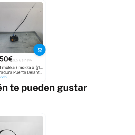
,50€
9.5 € sin IVA
l
mokka / mokka x (j13)
ra Puerta Delantera Izquierda para Opel Mokka / Mokka X (J13)
8622
én te pueden gustar