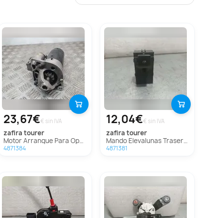
23,67€
12,04€
€ sin IVA
€ sin IVA
zafira tourer
zafira tourer
Motor Arranque Para Opel Zafira Tourer
Mando Elevalunas Trasero Izquierdo Para Opel Zafira Tourer
4871384
4871381