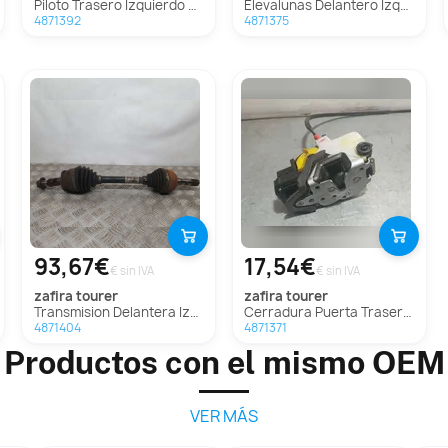
Piloto Trasero Izquierdo Para Opel Zafira Tourer
Elevalunas Delantero Izquierdo para Opel Zafira Tourer
4871392
4871375
93,67€
17,54€
€ sin IVA
€ sin IVA
zafira tourer
zafira tourer
Transmision Delantera Izquierda para Opel Zafira Tourer
Cerradura Puerta Trasera Izquierda Para Opel Zafira Tourer
4871404
4871371
Productos con el mismo OEM
VER MÁS