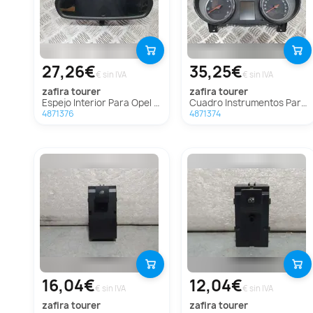
27,26€
35,25€
€ sin IVA
€ sin IVA
zafira tourer
zafira tourer
Espejo Interior Para Opel Zafira Tourer
Cuadro Instrumentos Para Opel Zafira Tourer
4871376
4871374
16,04€
12,04€
€ sin IVA
€ sin IVA
zafira tourer
zafira tourer