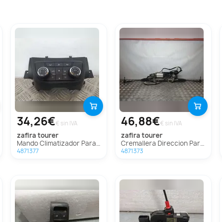
34,26€
46,88€
€ sin IVA
€ sin IVA
zafira tourer
zafira tourer
Mando Climatizador Para Opel Zafira Tourer
Cremallera Direccion Para Opel Zafira Tourer
4871377
4871373