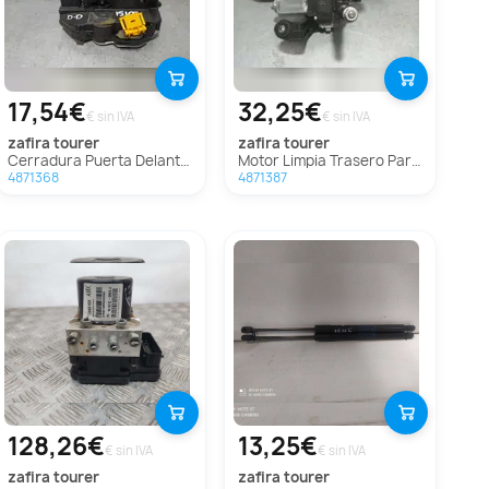
17,54€
32,25€
€ sin IVA
€ sin IVA
zafira tourer
zafira tourer
Cerradura Puerta Delantera Derecha Para Opel Zafira Tourer
Motor Limpia Trasero Para Opel Zafira Tourer
4871368
4871387
128,26€
13,25€
€ sin IVA
€ sin IVA
zafira tourer
zafira tourer