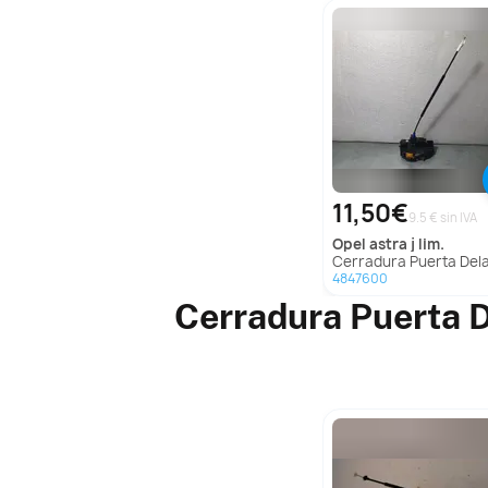
11,50€
9.5 € sin IVA
opel
astra j lim.
Cerradura Puerta Delantera Izquierda Para Opel Astra 
4847600
Cerradura Puerta D