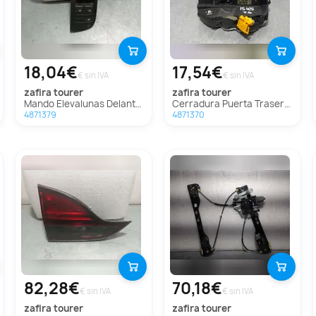
18,04€
17,54€
€ sin IVA
€ sin IVA
zafira tourer
zafira tourer
Mando Elevalunas Delantero Izquierdo Para Opel Zafira Tourer
Cerradura Puerta Trasera Derecha Para Opel Zafira Tourer
4871379
4871370
82,28€
70,18€
€ sin IVA
€ sin IVA
zafira tourer
zafira tourer