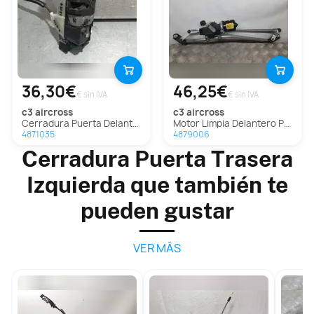
36,30€
46,25€
€ sin IVA
€ sin IVA
c3 aircross
c3 aircross
Cerradura Puerta Delantera Derecha para Citroen C3 Aircross
Motor Limpia Delantero Para Citroen C3 Aircross
4871035
4879006
Cerradura Puerta Trasera
Izquierda que también te
pueden gustar
VER MÁS