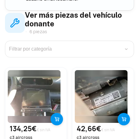
Ver más piezas del vehículo
donante
6 piezas
›
134,25€
42,66€
€ sin IVA
€ sin IVA
c3 aircross
c3 aircross