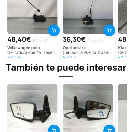
48,40€
36,30€
48,
40 € sin IVA
30 € sin IVA
volkswagen
polo
opel
antara
kia
nir
Cerradura Puerta Trasera Izquierda Para Volkswagen Polo
Cerradura Puerta Trasera Izquierda Para Opel Antara
Cerradura P
4783047
4783118
4798157
También te puede interesar