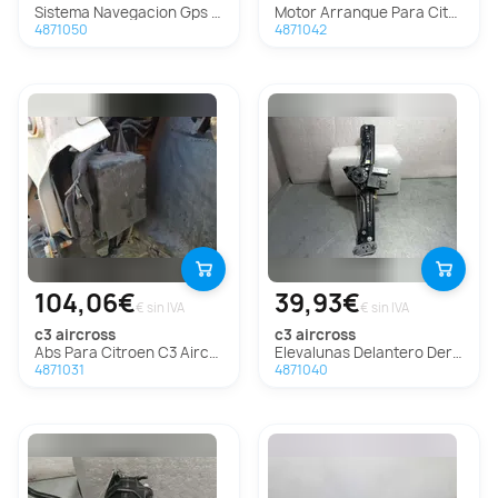
Sistema Navegacion Gps Para Citroen C3 Aircross
Motor Arranque Para Citroen C3 Aircross
4871050
4871042
104,06€
39,93€
€ sin IVA
€ sin IVA
c3 aircross
c3 aircross
Abs Para Citroen C3 Aircross
Elevalunas Delantero Derecho Para Citroen C3 Aircross
4871031
4871040