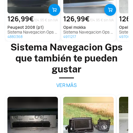
126,99€
126,99€
126
104.95 € sin IVA
104.95 € sin IVA
peugeot
2008 (p1)
opel
mokka
opel
co
Sistema Navegacion Gps para Peugeot 2008
Sistema Navegacion Gps para Opel Mokka
Sistema Nave
4880368
4911217
497009
Sistema Navegacion Gps
que también te pueden
gustar
VER MÁS