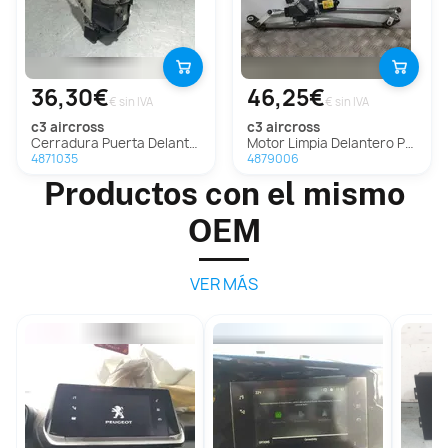
36,30€
46,25€
€ sin IVA
€ sin IVA
c3 aircross
c3 aircross
Cerradura Puerta Delantera Derecha para Citroen C3 Aircross
Motor Limpia Delantero Para Citroen C3 Aircross
4871035
4879006
Productos con el mismo
OEM
VER MÁS