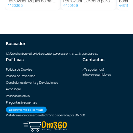
Retrovisor Izquierdo para Citroën Ax
Retrovisor Derecho para Citroën Ax
Bomba D
4480366
4480169
4481178
Buscador
Utiliza el extraordinario buscador para encontrar ... lo que buscas
Políticas
Contactos
Política de Cookies
¿Te ayudamos?
info@elrecambio.es
Política de Privacidad
Condiciones de venta y Devoluciones
Aviso legal
Políticas de envío
Preguntas frecuentes
Desistimiento de contrato
Plataforma de comercio electrónico operada por
DM360