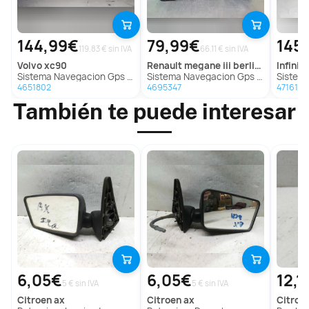
144,99€
79,99€
145
119.83 € sin IVA
66.11 € sin IVA
volvo
xc90
renault
megane iii berlina 5 p
infiniti
Sistema Navegacion Gps para Volvo Xc90
Sistema Navegacion Gps Para Renault Megane Iii Berlina 5 P
Sistema Na
4651802
4695347
4716157
También te puede interesar
6,05€
6,05€
12,1
5 € sin IVA
5 € sin IVA
citroen
ax
citroen
ax
citroe