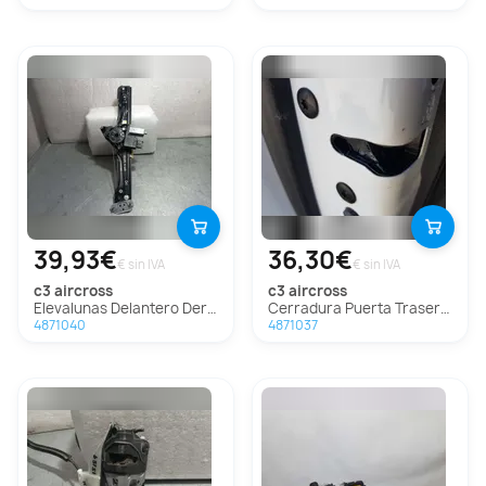
39,93€
36,30€
€ sin IVA
€ sin IVA
c3 aircross
c3 aircross
Elevalunas Delantero Derecho Para Citroen C3 Aircross
Cerradura Puerta Trasera Izquierda Para Citroen C3 Aircross
4871040
4871037