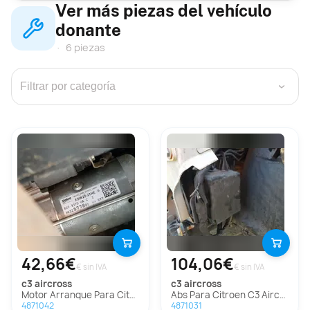
Ver más piezas del vehículo
donante
6 piezas
›
42,66€
104,06€
€ sin IVA
€ sin IVA
c3 aircross
c3 aircross
Motor Arranque Para Citroen C3 Aircross
Abs Para Citroen C3 Aircross
4871042
4871031