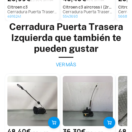
citroen
c3
citroen
c3 aircross i (2r_, 2c_)
citroe
Cerradura Puerta Trasera Izquierda para Citroën C3
Cerradura Puerta Trasera Izquierda para Citroën C3 Aircross I (2R_, 2C_)
Cerradura Puerta 
4916241
5543693
566876
Cerradura Puerta Trasera
Izquierda que también te
pueden gustar
VER MÁS
48,40€
36,30€
48,