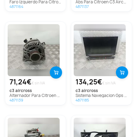
Faro Izquierdo Para Citroen C3 Aircross
Abs Para Citroen C3 Aircross
4871164
4871137
71,24€
134,25€
€ sin IVA
€ sin IVA
c3 aircross
c3 aircross
Alternador Para Citroen C3 Aircross
Sistema Navegacion Gps Para Citroen C3 Aircross
4871139
4871185