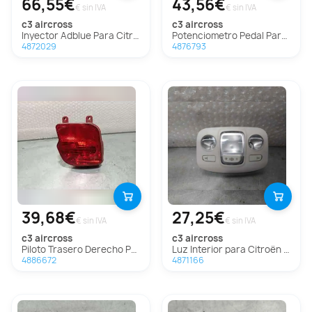
66,55€
43,56€
€ sin IVA
€ sin IVA
c3 aircross
c3 aircross
Inyector Adblue Para Citroen C3 Aircross
Potenciometro Pedal Para Citroen C3 Aircross
4872029
4876793
39,68€
27,25€
€ sin IVA
€ sin IVA
c3 aircross
c3 aircross
Piloto Trasero Derecho Paragolpes Para Citroen C3 Aircross
Luz Interior para Citroën C3 Aircross
4886672
4871166