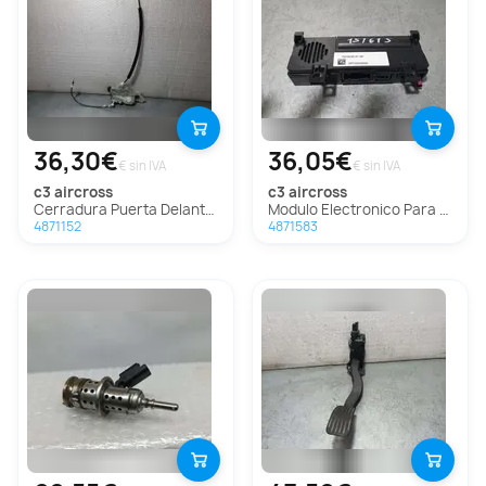
36,30€
36,05€
€ sin IVA
€ sin IVA
c3 aircross
c3 aircross
Cerradura Puerta Delantera Izquierda Para Citroen C3 Aircross
Modulo Electronico Para Citroen C3 Aircross
4871152
4871583