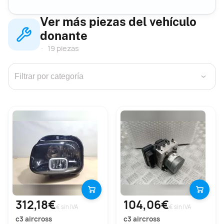
Ver más piezas del vehículo
donante
19 piezas
›
312,18€
104,06€
€ sin IVA
€ sin IVA
c3 aircross
c3 aircross