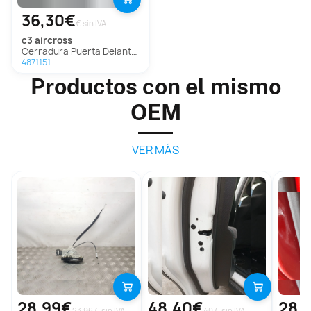
36,30€
€ sin IVA
c3 aircross
Cerradura Puerta Delantera Derecha Para Citroen C3 Aircross
4871151
Productos con el mismo
OEM
VER MÁS
28,99€
48,40€
28,
23.96 € sin IVA
40 € sin IVA