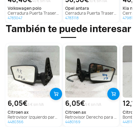
40 € sin IVA
30 € sin IVA
volkswagen
polo
opel
antara
kia
nir
Cerradura Puerta Trasera Izquierda Para Volkswagen Polo
Cerradura Puerta Trasera Izquierda Para Opel Antara
Cerradura P
4783047
4783118
4798157
También te puede interesar
6,05€
6,05€
12,1
5 € sin IVA
5 € sin IVA
citroen
ax
citroen
ax
citroe
Retrovisor Izquierdo para Citroën Ax
Retrovisor Derecho para Citroën Ax
Bomba D
4480366
4480169
4481178