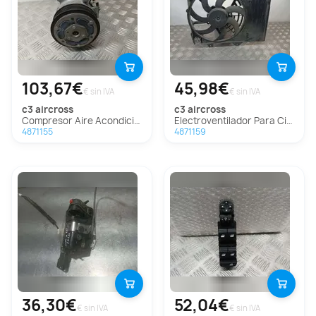
103,67€
45,98€
€ sin IVA
€ sin IVA
c3 aircross
c3 aircross
Compresor Aire Acondicionado Para Citroen C3 Aircross
Electroventilador Para Citroen C3 Aircross
4871155
4871159
36,30€
52,04€
€ sin IVA
€ sin IVA