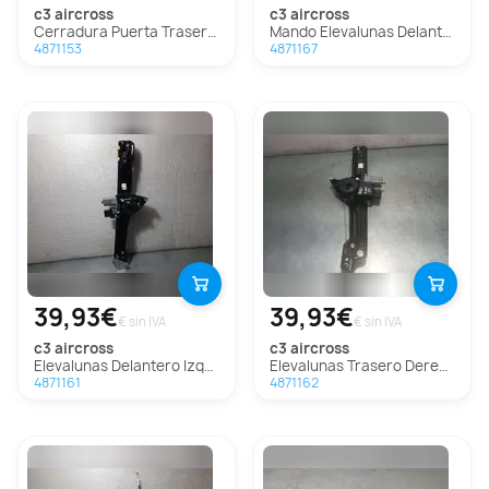
c3 aircross
c3 aircross
Cerradura Puerta Trasera Derecha Para Citroen C3 Aircross
Mando Elevalunas Delantero Izquierdo Para Citroen C3 Aircross
4871153
4871167
39,93€
39,93€
€ sin IVA
€ sin IVA
c3 aircross
c3 aircross
Elevalunas Delantero Izquierdo Para Citroen C3 Aircross
Elevalunas Trasero Derecho Para Citroen C3 Aircross
4871161
4871162