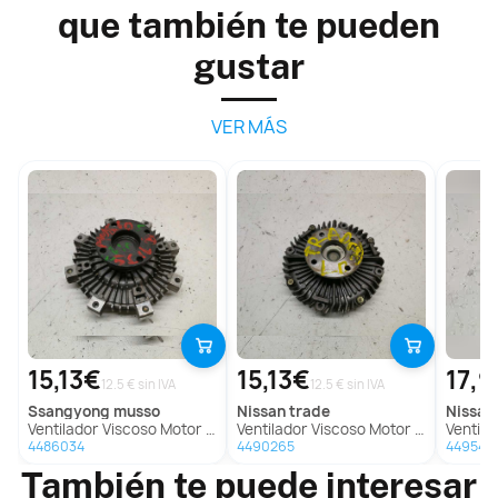
que también te pueden
gustar
VER MÁS
15,13€
15,13€
17,
12.5 € sin IVA
12.5 € sin IVA
ssangyong
musso
nissan
trade
nissan
Ventilador Viscoso Motor para Ssangyong Musso
Ventilador Viscoso Motor para Nissan Trade
Ventilador 
4486034
4490265
449546
También te puede interesar