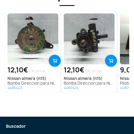
12,10€
12,10€
9,0
10 € sin IVA
10 € sin IVA
nissan
almera (n15)
nissan
almera (n15)
nissan
Bomba Direccion para Nissan Almera (N15)
Bomba Direccion para Nissan Almera (N15)
Piloto Trasero
4480423
4480424
448093
Buscador