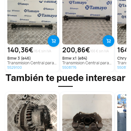
140,36€
200,86€
164
116 € sin IVA
166 € sin IVA
bmw
3 (e46)
bmw
x1 (e84)
chrysl
Transmision Central para Bmw 3 (E46)
Transmision Central para Bmw X1 (E84)
Transmision C
5529100
5508776
550878
También te puede interesar