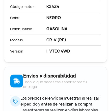
K24Z4
Código motor
NEGRO
Color
GASOLINA
Combustible
CR-V (RE)
Modelo
I-VTEC 4WD
Versión
Envíos y disponibilidad
Todo lo que necesitas saber sobre tu
entrega
Los precios del envío se muestran al realizar
el pedido y
antes de realizar la compra
.
Las entregas se realizan en días laborables,