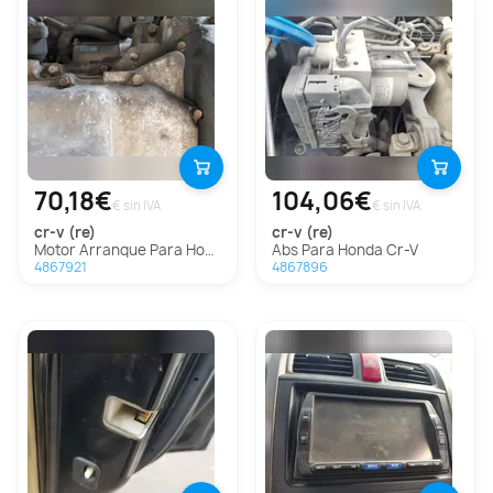
70,18€
104,06€
€ sin IVA
€ sin IVA
cr-v (re)
cr-v (re)
Motor Arranque Para Honda Cr-V
Abs Para Honda Cr-V
4867921
4867896