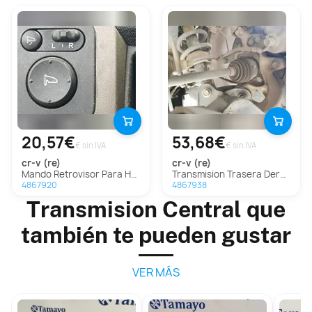
20,57€
53,68€
€ sin IVA
€ sin IVA
cr-v (re)
cr-v (re)
Mando Retrovisor Para Honda Cr-V
Transmision Trasera Derecha Para Honda Cr-V
4867920
4867938
Transmision Central que
también te pueden gustar
VER MÁS