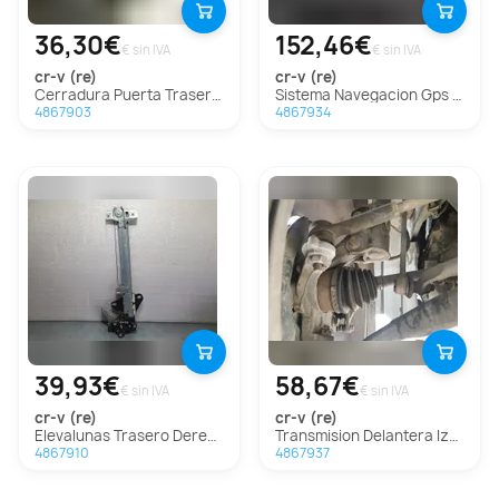
36,30€
152,46€
€ sin IVA
€ sin IVA
cr-v (re)
cr-v (re)
Cerradura Puerta Trasera Derecha Para Honda Cr-V
Sistema Navegacion Gps Para Honda Cr-V
4867903
4867934
39,93€
58,67€
€ sin IVA
€ sin IVA
cr-v (re)
cr-v (re)
Elevalunas Trasero Derecho Para Honda Cr-V
Transmision Delantera Izquierda Para Honda Cr-V
4867910
4867937