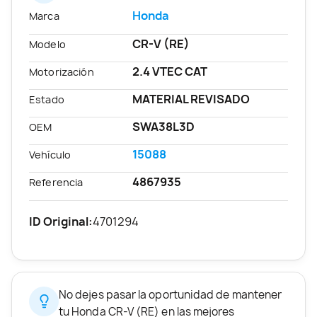
Honda
Marca
CR-V (RE)
Modelo
2.4 VTEC CAT
Motorización
MATERIAL REVISADO
Estado
SWA38L3D
OEM
15088
Vehículo
4867935
Referencia
ID Original:
4701294
No dejes pasar la oportunidad de mantener
tu Honda CR-V (RE) en las mejores