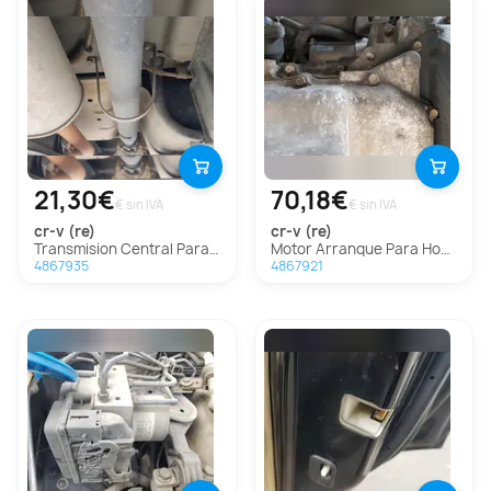
21,30€
70,18€
€ sin IVA
€ sin IVA
cr-v (re)
cr-v (re)
Transmision Central Para Honda Cr-V
Motor Arranque Para Honda Cr-V
4867935
4867921