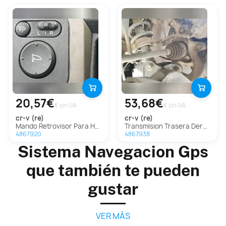
20,57€
53,68€
€ sin IVA
€ sin IVA
cr-v (re)
cr-v (re)
Mando Retrovisor Para Honda Cr-V
Transmision Trasera Derecha Para Honda Cr-V
4867920
4867938
Sistema Navegacion Gps
que también te pueden
gustar
VER MÁS