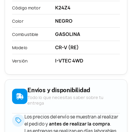
K24Z4
Código motor
NEGRO
Color
GASOLINA
Combustible
CR-V (RE)
Modelo
I-VTEC 4WD
Versión
Envíos y disponibilidad
Todo lo que necesitas saber sobre tu
entrega
Los precios del envío se muestran al realizar
el pedido y
antes de realizar la compra
.
Las entregas se realizan en días laborables,