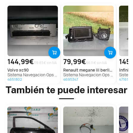
144,99€
79,99€
145
119.83 € sin IVA
66.11 € sin IVA
volvo
xc90
renault
megane iii berlina 5 p
infiniti
Sistema Navegacion Gps para Volvo Xc90
Sistema Navegacion Gps Para Renault Megane Iii Berlina 5 P
Sistema Na
4651802
4695347
4716157
También te puede interesar