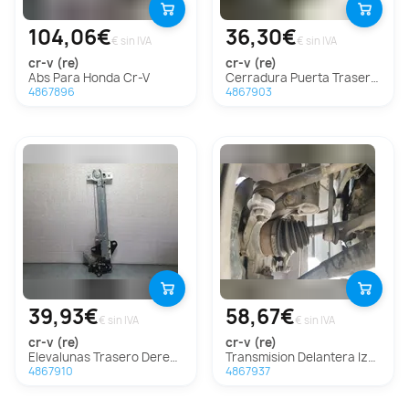
104,06€
36,30€
€ sin IVA
€ sin IVA
cr-v (re)
cr-v (re)
Abs Para Honda Cr-V
Cerradura Puerta Trasera Derecha Para Honda Cr-V
4867896
4867903
39,93€
58,67€
€ sin IVA
€ sin IVA
cr-v (re)
cr-v (re)
Elevalunas Trasero Derecho Para Honda Cr-V
Transmision Delantera Izquierda Para Honda Cr-V
4867910
4867937