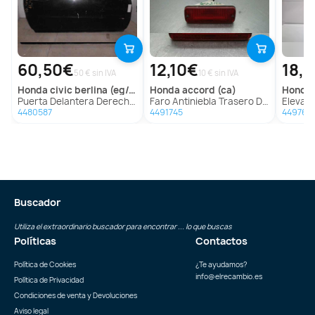
60,50€
12,10€
18,
50 € sin IVA
10 € sin IVA
honda
civic berlina (eg/eh)
honda
accord (ca)
honda
Puerta Delantera Derecha para Honda Civic Berlina (Eg/Eh)
Faro Antiniebla Trasero Derecho para Honda Accord (Ca)
Elevalunas Tr
4480587
4491745
449764
Buscador
Utiliza el extraordinario buscador para encontrar ... lo que buscas
Políticas
Contactos
Política de Cookies
¿Te ayudamos?
info@elrecambio.es
Política de Privacidad
Condiciones de venta y Devoluciones
Aviso legal