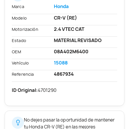
Honda
Marca
CR-V (RE)
Modelo
2.4 VTEC CAT
Motorización
MATERIAL REVISADO
Estado
08A402M6400
OEM
15088
Vehículo
4867934
Referencia
ID Original:
4701290
No dejes pasar la oportunidad de mantener
tu Honda CR-V (RE) en las mejores