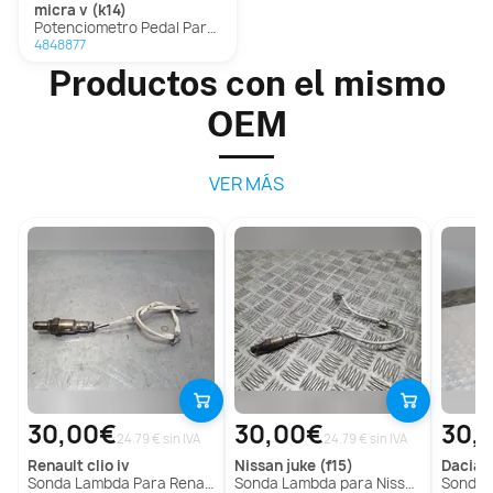
micra v (k14)
Potenciometro Pedal Para Nissan Micra V
4848877
Productos con el mismo
OEM
VER MÁS
30,00€
30,00€
30,
24.79 € sin IVA
24.79 € sin IVA
renault
clio iv
nissan
juke (f15)
dacia
s
Sonda Lambda Para Renault Clio Iv
Sonda Lambda para Nissan Juke (F15)
Sonda La