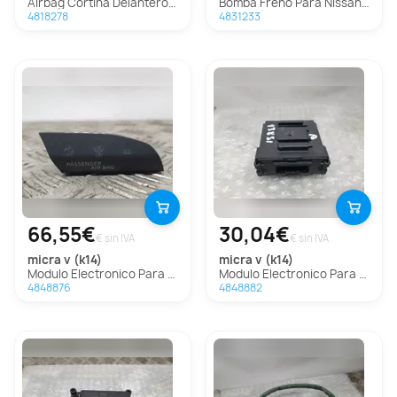
Airbag Cortina Delantero Izquierdo para Nissan Micra V (K14)
Bomba Freno Para Nissan Micra V
4818278
4831233
66,55€
30,04€
€ sin IVA
€ sin IVA
micra v (k14)
micra v (k14)
Modulo Electronico Para Nissan Micra V
Modulo Electronico Para Nissan Micra V
4848876
4848882