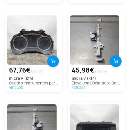
67,76€
45,98€
€ sin IVA
€ sin IVA
micra v (k14)
micra v (k14)
Cuadro Instrumentos para Nissan Micra V (K14)
Elevalunas Delantero Derecho para Nissan Micra V (K14)
4818290
4818291