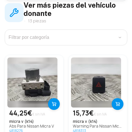
Ver más piezas del vehículo
donante
13 piezas
›
44,25€
15,73€
€ sin IVA
€ sin IVA
micra v (k14)
micra v (k14)
Abs Para Nissan Micra V
Warning Para Nissan Micra V
4818276
4818313