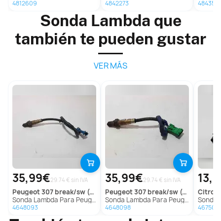
4812609
4842273
484355
Sonda Lambda que
también te pueden gustar
VER MÁS
35,99€
35,99€
13,
29.74 € sin IVA
29.74 € sin IVA
peugeot
307 break/sw (s2)
peugeot
307 break/sw (s2)
citroe
Sonda Lambda Para Peugeot 307 Break/Sw
Sonda Lambda Para Peugeot 307 Break/Sw
Sonda La
4648093
4648098
467502