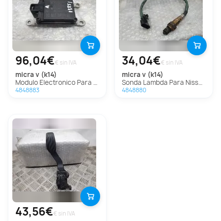
96,04€
34,04€
€ sin IVA
€ sin IVA
micra v (k14)
micra v (k14)
Modulo Electronico Para Nissan Micra V
Sonda Lambda Para Nissan Micra V
4848883
4848880
43,56€
€ sin IVA