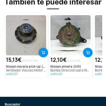
También te puede interesar
15,13€
12,10€
12,1
12.5 € sin IVA
10 € sin IVA
nissan
navara pick-up (d40m)
nissan
almera (n15)
nissan
Ventilador Viscoso Motor para Nissan Navara Pick-Up (D40M)
Bomba Direccion para Nissan Almera (N15)
Bomba Dire
4480637
4480423
448042
Buscador