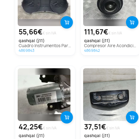
55,66€
111,67€
€ sin IVA
€ sin IVA
qashqai (j11)
qashqai (j11)
Cuadro Instrumentos Para Nissan Qashqai
Compresor Aire Acondicionado Para Nissan Qashqai
4869843
4869842
42,25€
37,51€
€ sin IVA
€ sin IVA
qashqai (j11)
qashqai (j11)