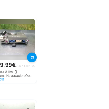
9,99€
206.6 € sin IVA
zda
2 lim. ()
ma Navegacion Gps Para Mazda 2 Lim.
311