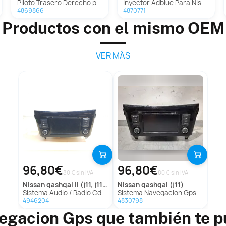
Piloto Trasero Derecho para Nissan Qashqai (J11)
Inyector Adblue Para Nissan Qashqai
4869866
4870771
Productos con el mismo OEM
VER MÁS
96,80€
96,80€
80 € sin IVA
80 € sin IVA
nissan
qashqai ii (j11, j11_)
nissan
qashqai (j11)
Sistema Audio / Radio Cd para Nissan Qashqai Ii (J11, J11_)
Sistema Navegacion Gps Para Nissan Qashqai
4946204
4830798
egacion Gps que también te p