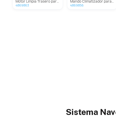
Motor Limpia Trasero para Nissan Qashqai (J11)
Mando Climatizador para Nissan Qashqai (J11)
4869863
4869856
Sistema Nav