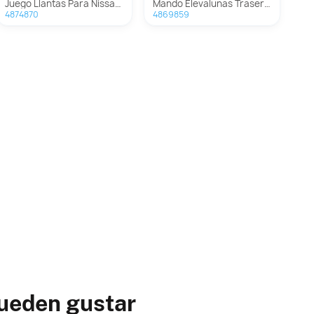
Juego Llantas Para Nissan Qashqai
Mando Elevalunas Trasero Derecho para Nissan Qashqai
4874870
4869859
ueden gustar