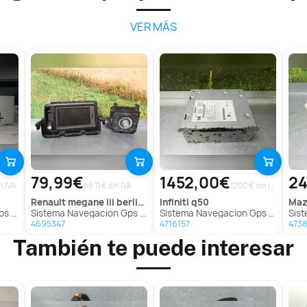
VER MÁS
79,99€
1452,00€
24
n IVA
66.11 € sin IVA
1200 € sin IVA
renault
megane iii berlina 5 p
infiniti
q50
ma
 Xc90
Sistema Navegacion Gps Para Renault Megane Iii Berlina 5 P
Sistema Navegacion Gps Para Infiniti Q50
Siste
4695347
4716157
4738
También te puede interesar