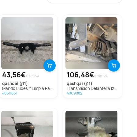
43,56€
106,48€
€ sin IVA
€ sin IVA
qashqai (j11)
qashqai (j11)
Mando Luces Y Limpia Para Nissan Qashqai
Transmision Delantera Izquierda Para Nissan Qashqai
4869861
4869882