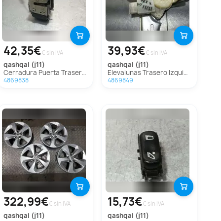
42,35€
39,93€
€ sin IVA
€ sin IVA
qashqai (j11)
qashqai (j11)
Cerradura Puerta Trasera Izquierda para Nissan Qashqai
Elevalunas Trasero Izquierdo para Nissan Qashqai (J11)
4869838
4869849
322,99€
15,73€
€ sin IVA
€ sin IVA
qashqai (j11)
qashqai (j11)