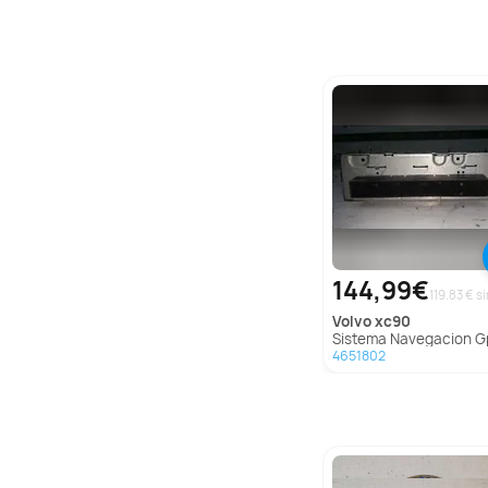
144,99€
119.83 € si
volvo
xc90
Sistema Navegacion Gps para Volvo
4651802