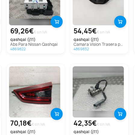
69,26€
54,45€
€ sin IVA
€ sin IVA
qashqai (j11)
qashqai (j11)
Abs Para Nissan Qashqai
Camara Vision Trasera para Nissan Qashqai
4869822
4869832
70,18€
42,35€
€ sin IVA
€ sin IVA
qashqai (j11)
qashqai (j11)