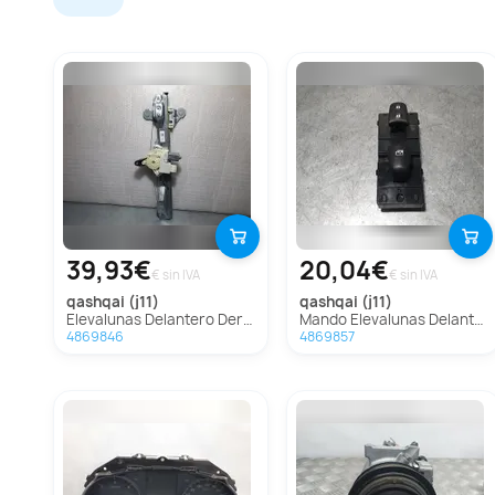
39,93€
20,04€
€ sin IVA
€ sin IVA
qashqai (j11)
qashqai (j11)
Elevalunas Delantero Derecho Para Nissan Qashqai
Mando Elevalunas Delantero Derecho Para Nissan Qashqai
4869846
4869857