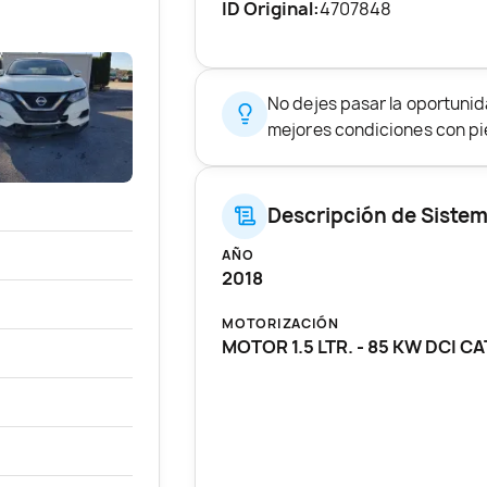
ID Original:
4707848
No dejes pasar la oportuni
mejores condiciones con pie
Descripción de Siste
AÑO
2018
MOTORIZACIÓN
MOTOR 1.5 LTR. - 85 KW DCI CA