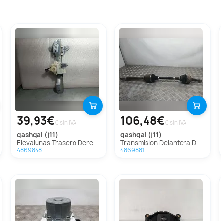
39,93€
106,48€
€ sin IVA
€ sin IVA
qashqai (j11)
qashqai (j11)
Elevalunas Trasero Derecho Para Nissan Qashqai
Transmision Delantera Derecha Para Nissan Qashqai
4869848
4869881