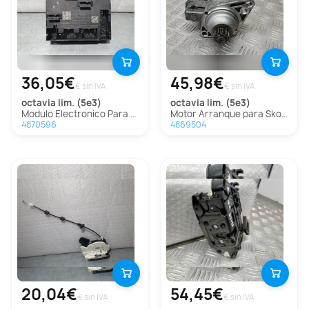
36,05€
45,98€
€ sin IVA
€ sin IVA
octavia lim. (5e3)
octavia lim. (5e3)
Modulo Electronico Para Skoda Octavia Lim.
Motor Arranque para Skoda Octavia Lim. (5E3)
4870596
4869504
20,04€
54,45€
€ sin IVA
€ sin IVA