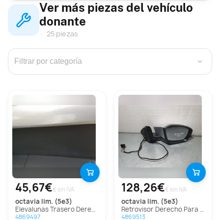
Ver más piezas del vehículo
donante
25 piezas
›
45,67€
128,26€
€ sin IVA
€ sin IVA
octavia lim. (5e3)
octavia lim. (5e3)
Elevalunas Trasero Derecho Para Skoda Octavia Lim.
Retrovisor Derecho Para Skoda Octavia Lim.
4869497
4869513