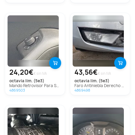
24,20€
43,56€
€ sin IVA
€ sin IVA
octavia lim. (5e3)
octavia lim. (5e3)
Mando Retrovisor Para Skoda Octavia Lim.
Faro Antiniebla Derecho Para Skoda Octavia Lim.
4869503
4869498