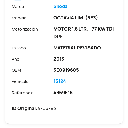
Skoda
Marca
OCTAVIA LIM. (5E3)
Modelo
MOTOR 1.6 LTR. - 77 KW TDI
Motorización
DPF
MATERIAL REVISADO
Estado
2013
Año
5E0919605
OEM
15124
Vehículo
4869516
Referencia
ID Original:
4706793