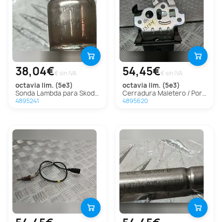
38,04€
54,45€
€ sin IVA
€ sin IVA
octavia lim. (5e3)
octavia lim. (5e3)
Sonda Lambda para Skoda Octavia Lim. (5E3)
Cerradura Maletero / Porton para Skoda Octavia Lim. (5E3)
4895241
4895620