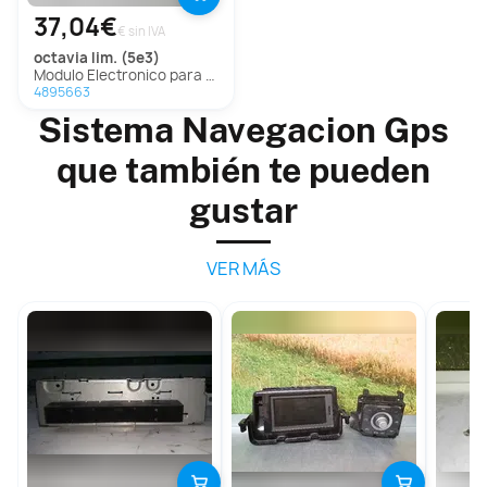
37,04€
€ sin IVA
octavia lim. (5e3)
Modulo Electronico para Skoda Octavia Lim. (5E3)
4895663
Sistema Navegacion Gps
que también te pueden
gustar
VER MÁS