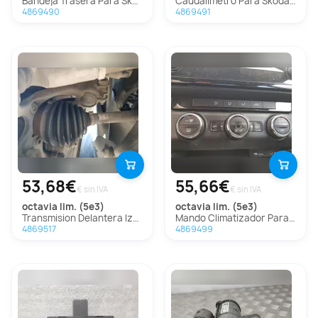
Bandeja Trasera Para Skoda Octavia Lim.
Caudalimetro Para Skoda Octavia Lim.
4869490
4869491
53,68€
55,66€
€ sin IVA
€ sin IVA
octavia lim. (5e3)
octavia lim. (5e3)
Transmision Delantera Izquierda Para Skoda Octavia Lim.
Mando Climatizador Para Skoda Octavia Lim.
4869517
4869499