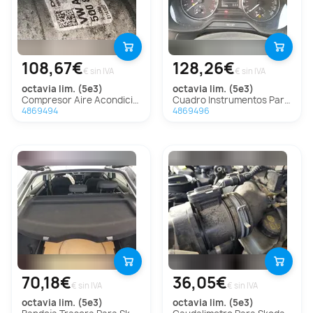
108,67€
128,26€
€ sin IVA
€ sin IVA
octavia lim. (5e3)
octavia lim. (5e3)
Compresor Aire Acondicionado Para Skoda Octavia Lim.
Cuadro Instrumentos Para Skoda Octavia Lim.
4869494
4869496
70,18€
36,05€
€ sin IVA
€ sin IVA
octavia lim. (5e3)
octavia lim. (5e3)