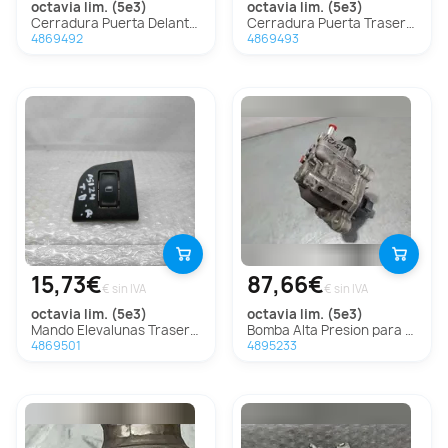
octavia lim. (5e3)
octavia lim. (5e3)
Cerradura Puerta Delantera Derecha para Skoda Octavia Lim. (5E3)
Cerradura Puerta Trasera Derecha para Skoda Octavia Lim. (5E3)
4869492
4869493
15,73€
87,66€
€ sin IVA
€ sin IVA
octavia lim. (5e3)
octavia lim. (5e3)
Mando Elevalunas Trasero Derecho para Skoda Octavia Lim. (5E3)
Bomba Alta Presion para Skoda Octavia Lim. (5E3)
4869501
4895233