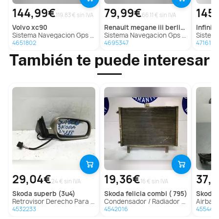
144,99€
79,99€
145
119.83 € sin IVA
66.11 € sin IVA
volvo
xc90
renault
megane iii berlina 5 p
infiniti
Sistema Navegacion Gps para Volvo Xc90
Sistema Navegacion Gps Para Renault Megane Iii Berlina 5 P
Sistema Na
4651802
4695347
4716157
También te puede interesar
29,04€
19,36€
37,
24 € sin IVA
16 € sin IVA
skoda
superb (3u4)
skoda
felicia combi ( 795)
skoda
o
Retrovisor Derecho Para Skoda Superb
Condensador / Radiador Aire Acondicionado Para Skoda Felicia Combi
Airbag Delanter
4532233
4542016
455440