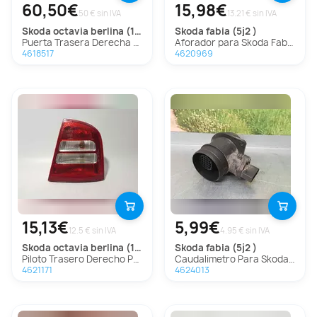
60,50€
15,98€
50 € sin IVA
13.21 € sin IVA
skoda
octavia berlina (1u2)
skoda
fabia (5j2 )
Puerta Trasera Derecha Para Skoda Octavia Berlina
Aforador para Skoda Fabia (5J2 )
4618517
4620969
15,13€
5,99€
12.5 € sin IVA
4.95 € sin IVA
skoda
octavia berlina (1u2)
skoda
fabia (5j2 )
Piloto Trasero Derecho Para Skoda Octavia Berlina
Caudalimetro Para Skoda Fabia
4621171
4624013