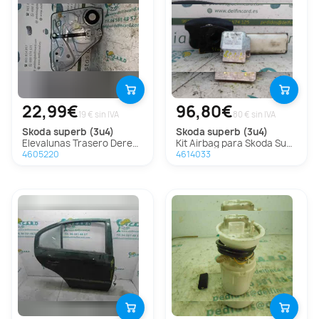
22,99€
96,80€
19 € sin IVA
80 € sin IVA
skoda
superb (3u4)
skoda
superb (3u4)
Elevalunas Trasero Derecho Para Skoda Superb
Kit Airbag para Skoda Superb (3U4)
4605220
4614033