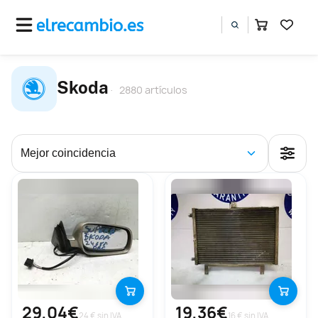
Skoda
2880 artículos
29,04€
19,36€
24 € sin IVA
16 € sin IVA