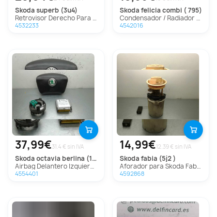
skoda
superb (3u4)
skoda
felicia combi ( 795)
Retrovisor Derecho Para Skoda Superb
Condensador / Radiador Aire Acondicionado Para Skoda Felicia Combi
4532233
4542016
37,99€
14,99€
31.4 € sin IVA
12.39 € sin IVA
skoda
octavia berlina (1u2)
skoda
fabia (5j2 )
Airbag Delantero Izquierdo para Skoda Octavia Berlina (1U2)
Aforador para Skoda Fabia (5J2 )
4554401
4592868