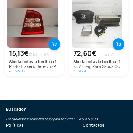
15,13€
72,60€
12.5 € sin IVA
60 € sin IVA
skoda
octavia berlina (1u2)
skoda
octavia berlina (1u2)
Piloto Trasero Derecho Para Skoda Octavia Berlina
Kit Airbag Para Skoda Octavia Berlina
4629905
4641991
Buscador
Utiliza el extraordinario buscador para encontrar ... lo que buscas
Políticas
Contactos