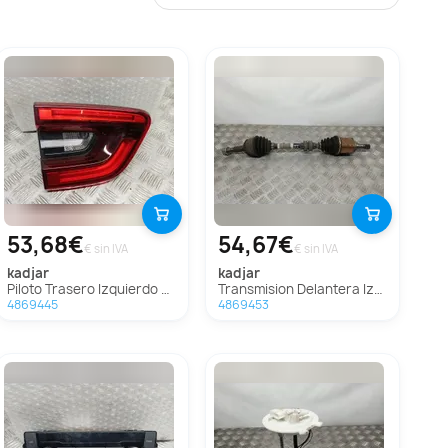
53,68€
54,67€
€ sin IVA
€ sin IVA
kadjar
kadjar
Piloto Trasero Izquierdo Para Renault Kadjar
Transmision Delantera Izquierda Para Renault Kadjar
4869445
4869453