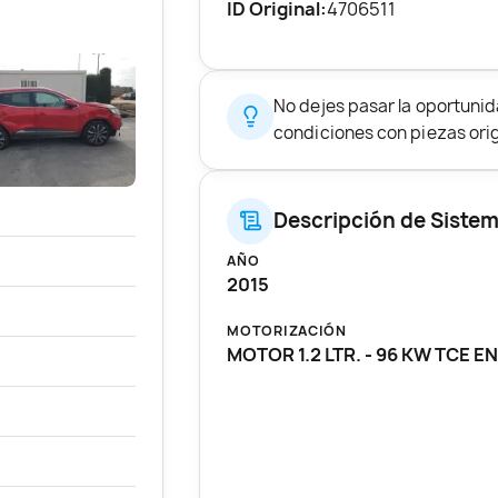
ID Original:
4706511
No dejes pasar la oportuni
condiciones con piezas origi
Descripción de Siste
AÑO
2015
MOTORIZACIÓN
MOTOR 1.2 LTR. - 96 KW TCE 