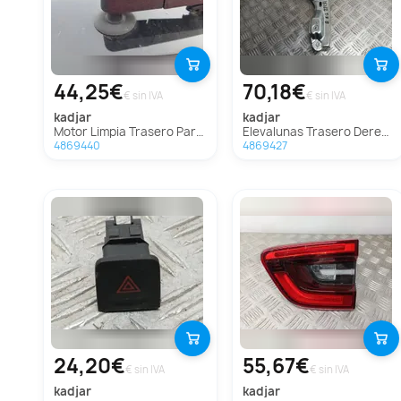
44,25€
70,18€
€ sin IVA
€ sin IVA
kadjar
kadjar
Motor Limpia Trasero Para Renault Kadjar
Elevalunas Trasero Derecho Para Renault Kadjar
4869440
4869427
24,20€
55,67€
€ sin IVA
€ sin IVA
kadjar
kadjar