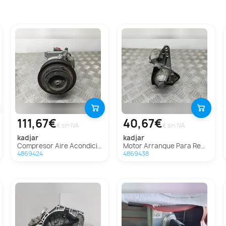
111,67€
40,67€
€ sin IVA
€ sin IVA
kadjar
kadjar
Compresor Aire Acondicionado Para Renault Kadjar
Motor Arranque Para Renault Kadjar
4869424
4869438