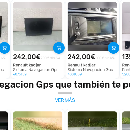
242,00€
242,00€
13
 IVA
200 € sin IVA
200 € sin IVA
renault
kadjar
renault
kadjar
ren
adjar
Sistema Navegacion Gps Para Renault Kadjar
Sistema Navegacion Gps Para Renault Kadjar
Pantal
4875159
4881689
528
egacion Gps que también te p
VER MÁS