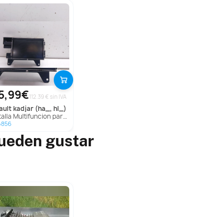
5,99€
112.39 € sin IVA
ault
kadjar (ha_, hl_)
la Multifuncion para Renault Kadjar (Ha_, Hl_)
6856
ueden gustar