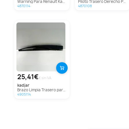
Warning Para Renault Kadjar
Piloto Trasero Derecho Para Renault Kadjar
4870114
4870108
25,41€
€ sin IVA
kadjar
Brazo Limpia Trasero para Renault Kadjar
4905114