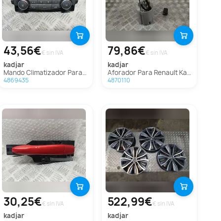
43,56€
79,86€
€ sin IVA
€ sin IVA
kadjar
kadjar
Mando Climatizador Para Renault Kadjar
Aforador Para Renault Kadjar
4869435
4870110
30,25€
522,99€
€ sin IVA
€ sin IVA
kadjar
kadjar