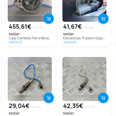
455,61€
41,67€
€ sin IVA
€ sin IVA
kadjar
kadjar
Caja Cambios Para Renault Kadjar
Elevalunas Trasero Izquierdo Para Renault Kadjar
4869420
4869428
29,04€
42,35€
€ sin IVA
€ sin IVA
kadjar
kadjar