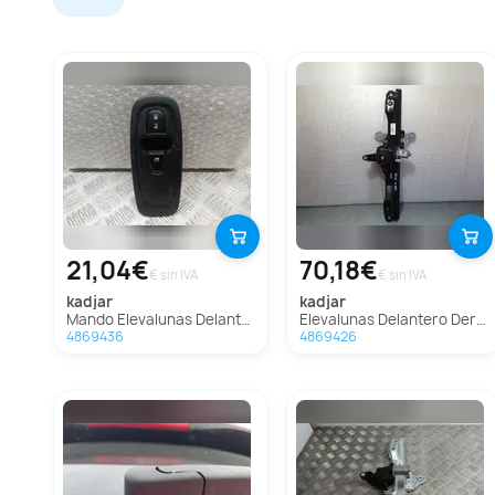
21,04€
70,18€
€ sin IVA
€ sin IVA
kadjar
kadjar
Mando Elevalunas Delantero Derecho Para Renault Kadjar
Elevalunas Delantero Derecho Para Renault Kadjar
4869436
4869426