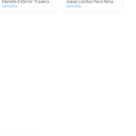
Maneta Exterior Trasera Derecha Para Renault Kadjar
Juego Llantas Para Renault Kadjar
4870559
4875768