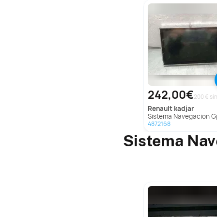
242,00€
200 € sin
renault
kadjar
Sistema Navegacion Gps Para Renault K
4872168
Sistema Nav