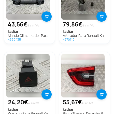
43,56€
79,86€
€ sin IVA
€ sin IVA
kadjar
kadjar
Mando Climatizador Para Renault Kadjar
Aforador Para Renault Kadjar
4869435
4870110
24,20€
55,67€
€ sin IVA
€ sin IVA
kadjar
kadjar
Warning Para Renault Kadjar
Piloto Trasero Derecho Para Renault Kadjar