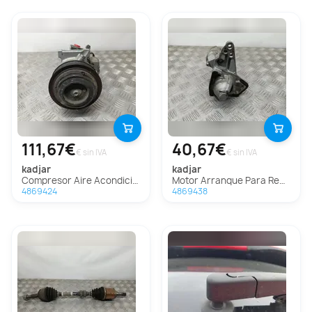
111,67€
40,67€
€ sin IVA
€ sin IVA
kadjar
kadjar
Compresor Aire Acondicionado Para Renault Kadjar
Motor Arranque Para Renault Kadjar
4869424
4869438