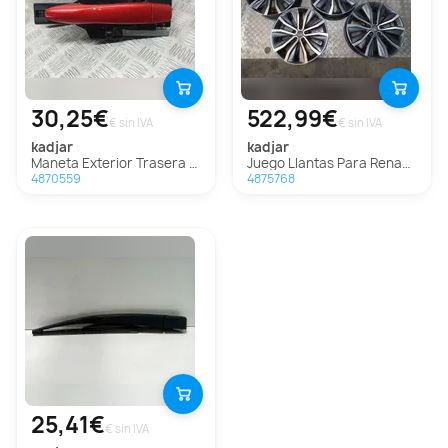
30,25€
522,99€
€ sin IVA
€ sin IVA
kadjar
kadjar
Maneta Exterior Trasera Derecha Para Renault Kadjar
Juego Llantas Para Renault Kadjar
4870559
4875768
25,41€
€ sin IVA