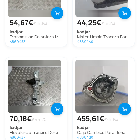
54,67€
44,25€
€ sin IVA
€ sin IVA
kadjar
kadjar
Transmision Delantera Izquierda Para Renault Kadjar
Motor Limpia Trasero Para Renault Kadjar
4869453
4869440
70,18€
455,61€
€ sin IVA
€ sin IVA
kadjar
kadjar
Elevalunas Trasero Derecho Para Renault Kadjar
Caja Cambios Para Renault Kadjar
4869427
4869420