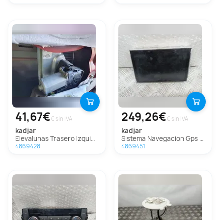
41,67€
249,26€
€ sin IVA
€ sin IVA
kadjar
kadjar
Elevalunas Trasero Izquierdo Para Renault Kadjar
Sistema Navegacion Gps Para Renault Kadjar
4869428
4869451