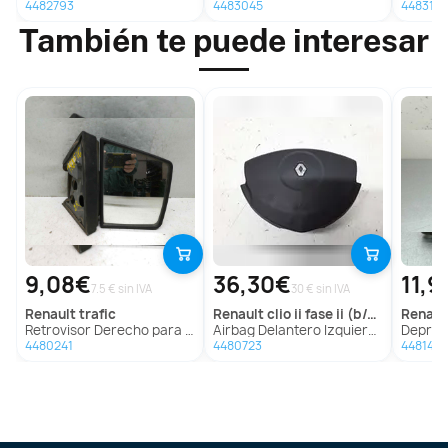
4482793
4483045
4483135
También te puede interesar
9,08€
36,30€
11,9
7.5 € sin IVA
30 € sin IVA
renault
trafic
renault
clio ii fase ii (b/cb0)
renaul
Retrovisor Derecho para Renault Trafic
Airbag Delantero Izquierdo Para Renault Clio Ii Fase Ii
Depresor Freno 
4480241
4480723
4481448