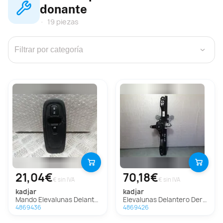
donante
19 piezas
›
21,04€
70,18€
€ sin IVA
€ sin IVA
kadjar
kadjar
Mando Elevalunas Delantero Derecho Para Renault Kadjar
Elevalunas Delantero Derecho Para Renault Kadjar
4869436
4869426