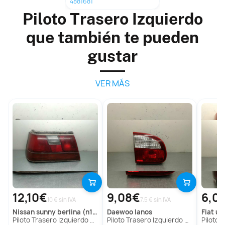
4881681
Piloto Trasero Izquierdo
que también te pueden
gustar
VER MÁS
12,10€
9,08€
6,0
10 € sin IVA
7.5 € sin IVA
nissan
sunny berlina (n14)
daewoo
lanos
fiat
uno
Piloto Trasero Izquierdo para Nissan Sunny Berlina (N14)
Piloto Trasero Izquierdo para Daewoo Lanos
Piloto Tras