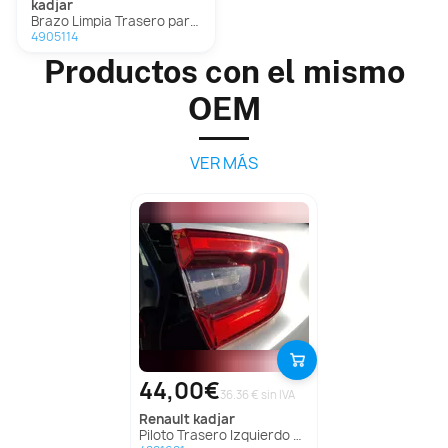
kadjar
Brazo Limpia Trasero para Renault Kadjar
4905114
Productos con el mismo
OEM
VER MÁS
44,00€
36.36 € sin IVA
renault
kadjar
Piloto Trasero Izquierdo Para Renault Kadjar