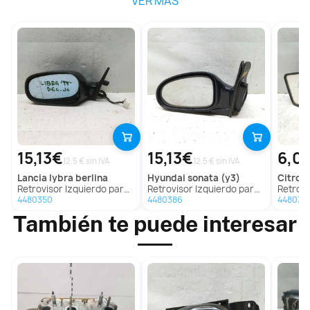
VER MÁS
15,13€
15,13€
6,0
12.5 € sin IVA
12.5 € sin IVA
lancia
lybra berlina
hyundai
sonata (y3)
citroe
Retrovisor Izquierdo para Lancia Lybra Berlina
Retrovisor Izquierdo para Hyundai Sonata (Y3)
Retroviso
4480350
4480386
448036
También te puede interesar