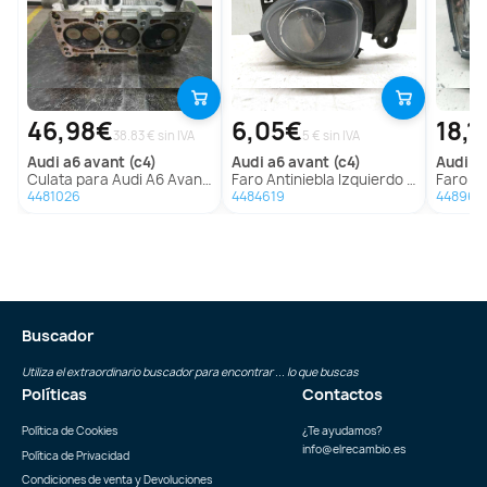
46,98€
6,05€
18,1
38.83 € sin IVA
5 € sin IVA
audi
a6 avant (c4)
audi
a6 avant (c4)
audi
10
Culata para Audi A6 Avant (C4)
Faro Antiniebla Izquierdo para Audi A6 Avant (C4)
Faro Derec
4481026
4484619
448962
Buscador
Utiliza el extraordinario buscador para encontrar ... lo que buscas
Políticas
Contactos
Política de Cookies
¿Te ayudamos?
info@elrecambio.es
Política de Privacidad
Condiciones de venta y Devoluciones