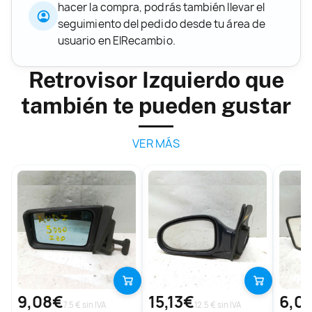
hacer la compra, podrás también llevar el
seguimiento del pedido desde tu área de
usuario en ElRecambio.
Retrovisor Izquierdo que
también te pueden gustar
VER MÁS
9,08€
15,13€
6,0
7.5 € sin IVA
12.5 € sin IVA