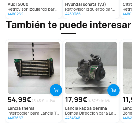
audi
5000
hyundai
sonata (y3)
citroe
Retrovisor Izquierdo para Audi 5000
Retrovisor Izquierdo para Hyundai Sonata (Y3)
Retroviso
4480262
4480386
448036
También te puede interesar
54,99€
17,99€
11,9
45.45 € sin IVA
14.87 € sin IVA
lancia
thema
lancia
kappa berlina
lancia
Intercooler para Lancia Thema
Bomba Direccion para Lancia Kappa Berlina
Bomba Dire
4483663
4484548
4484518