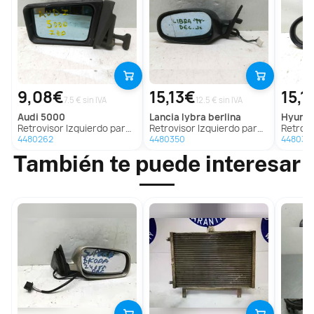
9,08€
15,13€
15,1
7.5 € sin IVA
12.5 € sin IVA
audi
5000
lancia
lybra berlina
hyund
Retrovisor Izquierdo para Audi 5000
Retrovisor Izquierdo para Lancia Lybra Berlina
Retrovisor I
4480262
4480350
448038
También te puede interesar