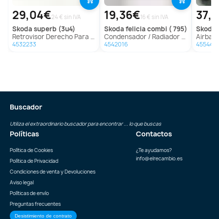
29,04€
19,36€
37,
24 € sin IVA
16 € sin IVA
skoda
superb (3u4)
skoda
felicia combi ( 795)
skoda
o
Retrovisor Derecho Para Skoda Superb
Condensador / Radiador Aire Acondicionado Para Skoda Felicia Combi
Airbag Delanter
4532233
4542016
455440
Buscador
Utiliza el extraordinario buscador para encontrar ... lo que buscas
Políticas
Contactos
Política de Cookies
¿Te ayudamos?
info@elrecambio.es
Política de Privacidad
Condiciones de venta y Devoluciones
Aviso legal
Políticas de envío
Preguntas frecuentes
Desistimiento de contrato