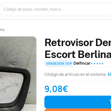
cho
Retrovisor De
Escort Berlin
Delfincar
VENDEDOR TOP
★ ★ ★ ★ ★
Código de artículo en el sistema:
5
9,08€