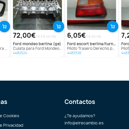
72,00€
6,05€
7,
59.5 € sin IVA
5 € sin IVA
ford
mondeo berlina (ge)
ford
escort berlina/turnier
for
rlina
Culata para Ford Mondeo Berlina (Ge)
Piloto Trasero Derecho para Ford Escort Berlina/Turnier
Piloto
4482524
4483326
448
cas
Contactos
de Cookies
¿Te ayudamos?
info@elrecambio.es
de Privacidad