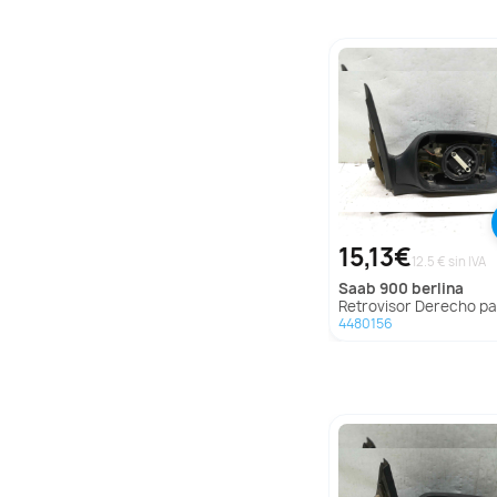
15,13€
12.5 € sin IVA
saab
900 berlina
Retrovisor Derecho para Saab 900 Be
4480156