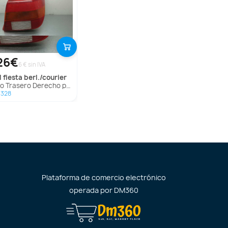
26€
6 € sin IVA
d
fiesta berl./courier
 Trasero Derecho para Ford Fiesta Berl./Courier
3328
Plataforma de comercio electrónico
operada por
DM360