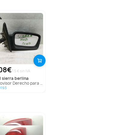
08€
7.5 € sin IVA
d
sierra berlina
visor Derecho para Ford Sierra Berlina
0193