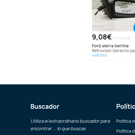
9,08€
7.5 € sin IVA
ford
sierra berlina
Retrovisor Derecho para Ford Sierra Be
4480193
Buscador
Políti
Utiliza el extraordinario buscador para
Política 
encontrar ... lo que buscas
Política 