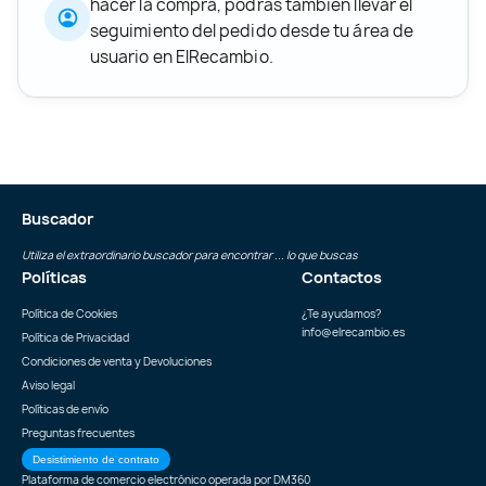
hacer la compra, podrás también llevar el
seguimiento del pedido desde tu área de
usuario en ElRecambio.
Buscador
Utiliza el extraordinario buscador para encontrar ... lo que buscas
Políticas
Contactos
Política de Cookies
¿Te ayudamos?
info@elrecambio.es
Política de Privacidad
Condiciones de venta y Devoluciones
Aviso legal
Políticas de envío
Preguntas frecuentes
Desistimiento de contrato
Plataforma de comercio electrónico operada por
DM360