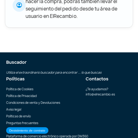
hacer la compra, podrás también llevar el
seguimiento del pedido desde tu área de
usuario en ElRecambio.
Buscador
Utiliza el extraordinario buscador para encontrar ... lo que buscas
Políticas
Contactos
Política de Cookies
¿Te ayudamos?
info@elrecambio.es
Política de Privacidad
Condiciones de venta y Devoluciones
Aviso legal
Políticas de envío
Preguntas frecuentes
Desistimiento de contrato
Plataforma de comercio electrónico operada por
DM360