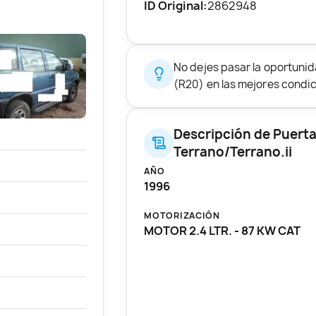
ID Original:
2862948
No dejes pasar la oportun
(R20) en las mejores condic
Descripción de Puerta
Terrano/Terrano.ii
AÑO
1996
MOTORIZACIÓN
MOTOR 2.4 LTR. - 87 KW CAT