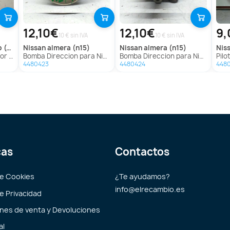
12,10€
12,10€
9,
10 € sin IVA
10 € sin IVA
0m)
nissan
almera (n15)
nissan
almera (n15)
nis
 (D40M)
Bomba Direccion para Nissan Almera (N15)
Bomba Direccion para Nissan Almera (N15)
Piloto
4480423
4480424
448
cas
Contactos
de Cookies
¿Te ayudamos?
info@elrecambio.es
de Privacidad
nes de venta y Devoluciones
al