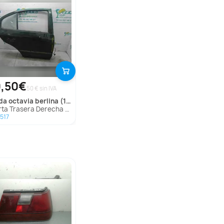
,50€
50 € sin IVA
oda
octavia berlina (1u2)
 Trasera Derecha Para Skoda Octavia Berlina
517