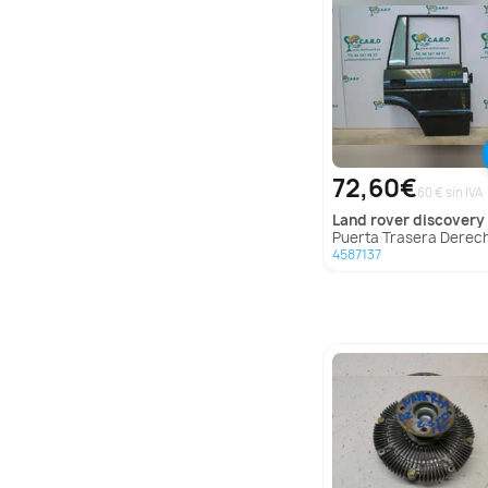
72,60€
60 € sin IVA
land rover
discovery (salljg/
Puerta Trasera Derecha Para Land Rover Disc
4587137