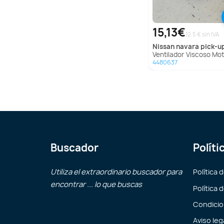
15,13€
12.5 € sin IVA
nissan
navara pick-up (d4
Ventilador Viscoso Motor para Nissan Navara Pick-Up
4480637
Buscador
Políti
Utiliza el extraordinario buscador para
Política 
encontrar ... lo que buscas
Política 
Condicio
Aviso leg