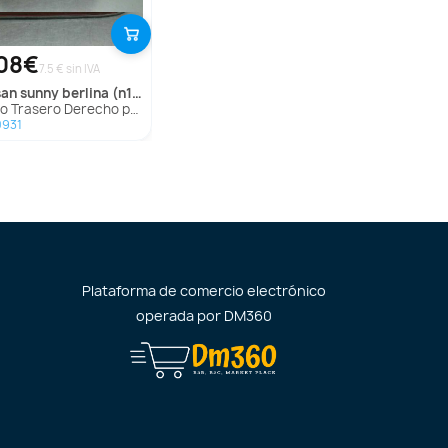
08€
7.5 € sin IVA
san
sunny berlina (n13)
 Trasero Derecho para Nissan Sunny Berlina (N13)
0931
Plataforma de comercio electrónico
operada por
DM360