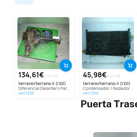
134,61€
45,98€
€ sin IVA
€ sin IVA
terrano/terrano.ii (r20)
terrano/terrano.ii (r20)
Diferencial Delantero Para Nissan Terrano/Terrano.ii
Condensador / Radiador Aire Acondicionado Para Nissan Terrano/Terrano.ii
4607258
4607259
Puerta Tras