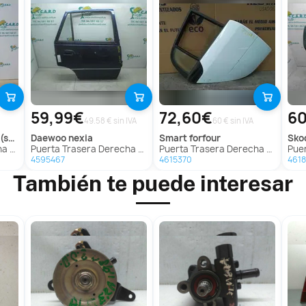
59,99€
72,60€
60
49.58 € sin IVA
60 € sin IVA
lj)
daewoo
nexia
smart
forfour
sk
overy
Puerta Trasera Derecha Para Daewoo Nexia
Puerta Trasera Derecha Para Smart Forfour
Puerta
4595467
4615370
4618
También te puede interesar