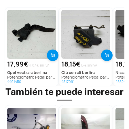
17,99€
18,15€
18,1
14.87 € sin IVA
15 € sin IVA
opel
vectra c berlina
citroen
c5 berlina
nissan
Potenciometro Pedal para Opel Vectra C Berlina
Potenciometro Pedal para Citroën C5 Berlina
Potenciom
4491450
4517091
455244
También te puede interesar