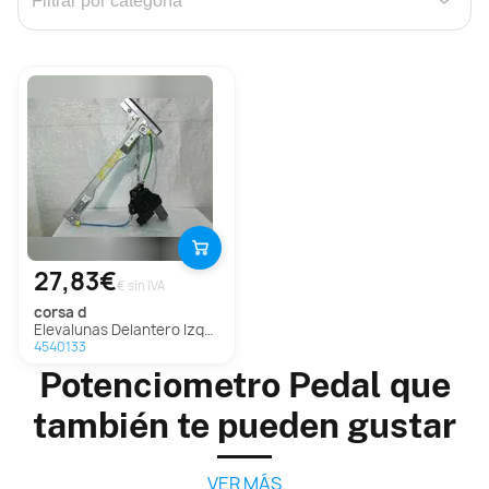
›
27,83€
€ sin IVA
corsa d
Elevalunas Delantero Izquierdo Para Opel Corsa D
4540133
Potenciometro Pedal que
también te pueden gustar
VER MÁS