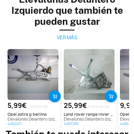
Izquierdo que también te
pueden gustar
VER MÁS
5,99€
25,99€
9,9
4.95 € sin IVA
21.48 € sin IVA
opel
astra g berlina
land rover
range rover (lp)
opel
o
Elevalunas Delantero Izquierdo Para Opel Astra G Berlina
Elevalunas Delantero Izquierdo Para Land Rover Range Rover
Elevalunas D
4482401
4483286
448635