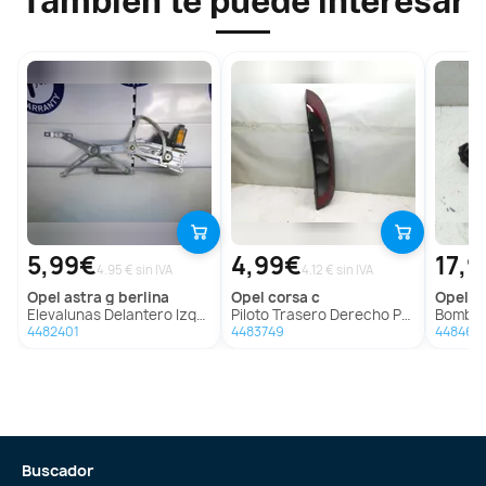
También te puede interesar
5,99€
4,99€
17,
4.95 € sin IVA
4.12 € sin IVA
opel
astra g berlina
opel
corsa c
opel
ve
Elevalunas Delantero Izquierdo Para Opel Astra G Berlina
Piloto Trasero Derecho Para Opel Corsa C
Bomba Dire
4482401
4483749
448465
Buscador