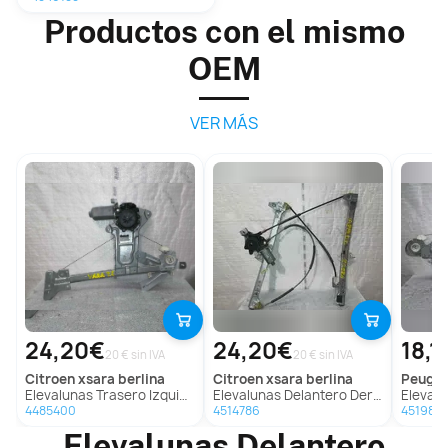
Productos con el mismo
OEM
VER MÁS
24,20€
24,20€
18,1
20 € sin IVA
20 € sin IVA
citroen
xsara berlina
citroen
xsara berlina
peuge
Elevalunas Trasero Izquierdo para Citroën Xsara Berlina
Elevalunas Delantero Derecho Para Citroen Xsara Berlina
Elevalunas Tra
4485400
4514786
4519873
Elevalunas Delantero