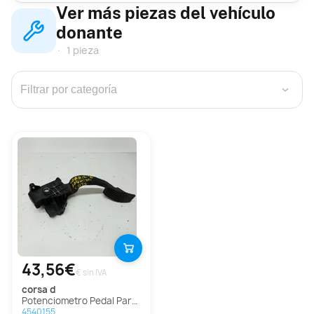
Ver más piezas del vehículo
donante
1 pieza
›
43,56€
€ sin IVA
corsa d
Potenciometro Pedal Para Opel Corsa D
4540155