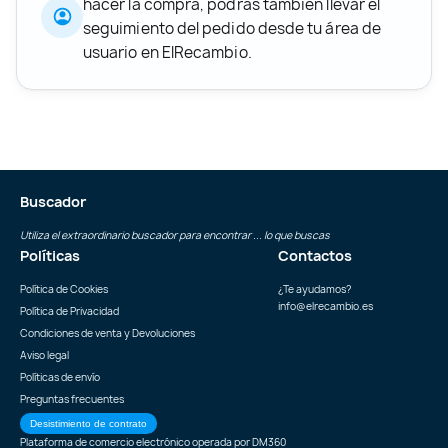
hacer la compra, podrás también llevar el
seguimiento del pedido desde tu área de
usuario en ElRecambio.
Buscador
Utiliza el extraordinario buscador para encontrar ... lo que buscas
Políticas
Contactos
Política de Cookies
¿Te ayudamos?
info@elrecambio.es
Política de Privacidad
Condiciones de venta y Devoluciones
Aviso legal
Políticas de envío
Preguntas frecuentes
Desistimiento de contrato
Plataforma de comercio electrónico operada por
DM360