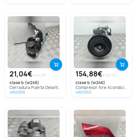
21,04€
154,88€
€ sin IVA
€ sin IVA
clase b (w246)
clase b (w246)
Cerradura Puerta Delantera Derecha Para Mercedes Clase B
Compresor Aire Acondicionado Para Mercedes Clase B
4866858
4866859