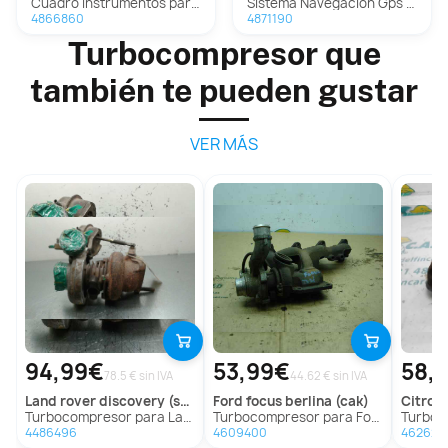
Cuadro Instrumentos para Mercedes-Benz Clase B (W246)
Sistema Navegacion Gps Para Mercedes Clase B
4866860
4871190
Turbocompresor que
también te pueden gustar
VER MÁS
94,99€
53,99€
58,
78.5 € sin IVA
44.62 € sin IVA
land rover
discovery (salljg/lj)
ford
focus berlina (cak)
citroe
Turbocompresor para Land Rover Discovery (Salljg/Lj)
Turbocompresor para Ford Focus Berlina (Cak)
Turbocompr
4486496
4609400
462624