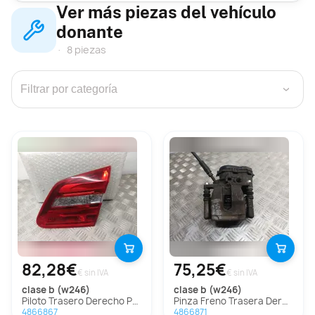
Ver más piezas del vehículo
donante
8 piezas
›
82,28€
75,25€
€ sin IVA
€ sin IVA
clase b (w246)
clase b (w246)
Piloto Trasero Derecho Para Mercedes Clase B
Pinza Freno Trasera Derecha Para Mercedes Clase B
4866867
4866871