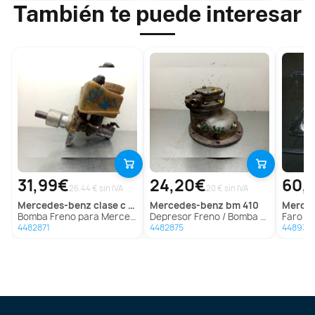
También te puede interesar
31,99€
24,20€
60,
26.44 € sin IVA
20 € sin IVA
mercedes-benz
clase c (w201) berlina
mercedes-benz
bm 410
merc
Bomba Freno para Mercedes-Benz Clase C (W201) Berlina
Depresor Freno / Bomba Vacio para Mercedes-Benz Bm 410
Faro Izquierdo 
4482871
4482875
448937