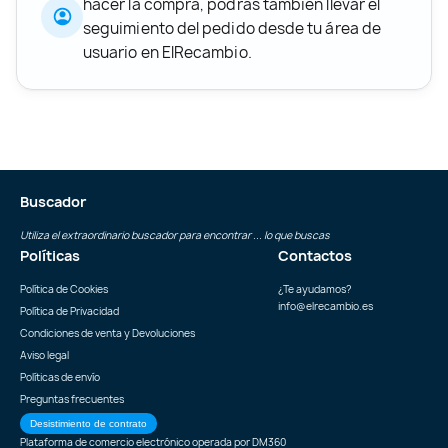
hacer la compra, podrás también llevar el
seguimiento del pedido desde tu área de
usuario en ElRecambio.
Buscador
Utiliza el extraordinario buscador para encontrar ... lo que buscas
Políticas
Contactos
Política de Cookies
¿Te ayudamos?
info@elrecambio.es
Política de Privacidad
Condiciones de venta y Devoluciones
Aviso legal
Políticas de envío
Preguntas frecuentes
Desistimiento de contrato
Plataforma de comercio electrónico operada por
DM360