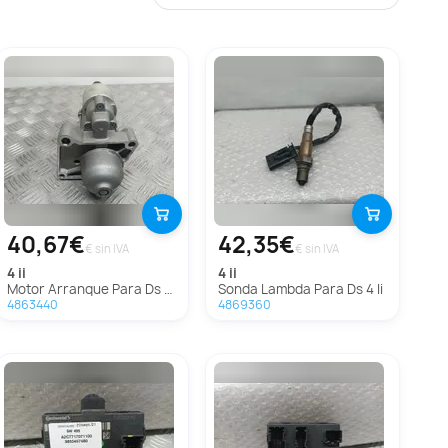
40,67€
42,35€
€ sin IVA
€ sin IVA
4 ii
4 ii
Motor Arranque Para Ds 4 Ii
Sonda Lambda Para Ds 4 Ii
4863440
4869360