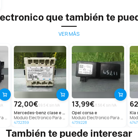
ectronico que también te pue
VER MÁS
72,00€
13,99€
62
VA
59.5 € sin IVA
11.56 € sin IVA
mercedes-benz
clase e lim. (w213)
opel
corsa e
kia
Type
Modulo Electronico Para Mercedes Clase E Lim.
Modulo Electronico Para Opel Corsa E
Mod
4732359
4739228
4747
También te puede interesar