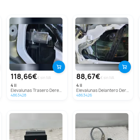
118,66€
88,67€
€ sin IVA
€ sin IVA
4 ii
4 ii
Elevalunas Trasero Derecho Para Ds 4 Ii
Elevalunas Delantero Derecho Para Ds 4 Ii
4863428
4863426