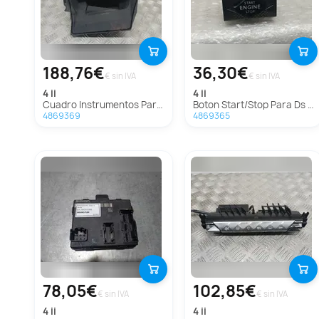
188,76€
36,30€
€ sin IVA
€ sin IVA
4 ii
4 ii
Cuadro Instrumentos Para Ds 4 Ii
Boton Start/Stop Para Ds 4 Ii
4869369
4869365
78,05€
102,85€
€ sin IVA
€ sin IVA
4 ii
4 ii