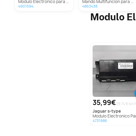
Modulo Electronico para Ds 4 Ii
Mando Multifuncion para Ds 4 Ii
4901594
4863438
Modulo El
35,99€
29.74 € sin I
jaguar
s-type
Modulo Electronico Para Jaguar S-
4731986