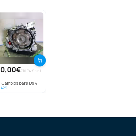
60,00€
710.74 € sin IVA
ja Cambios para Ds 4
9429