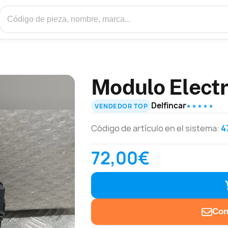
Modulo Electro
Delfincar
VENDEDOR TOP
★ ★ ★ ★ ★
Código de artículo en el sistema:
4
72,00€
Con