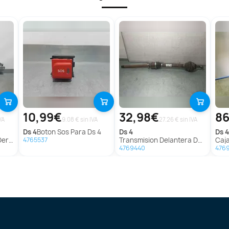
10,99€
32,98€
8
VA
9.08 € sin IVA
27.26 € sin IVA
ds
4
Boton Sos Para Ds 4
ds
4
ds
4
 Ds 4
Transmision Delantera Derecha Para Ds 4
Ca
4765537
4769440
476