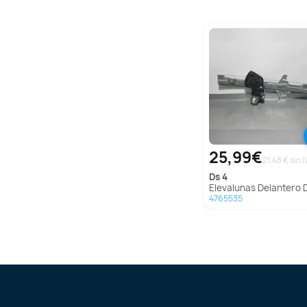
25,99€
21.48 € sin I
ds
4
Elevalunas Delantero Derecho Para
4765535