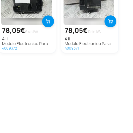
78,05€
78,05€
€ sin IVA
€ sin IVA
4 ii
4 ii
Modulo Electronico Para Ds 4 Ii
Modulo Electronico Para Ds 4 Ii
4869372
4869371