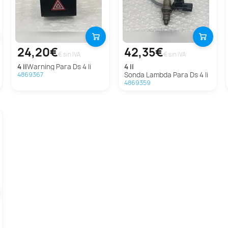
24,20€
42,35€
€ sin IVA
€ sin IVA
4 ii
Warning Para Ds 4 Ii
4 ii
Sonda Lambda Para Ds 4 Ii
4869367
4869359