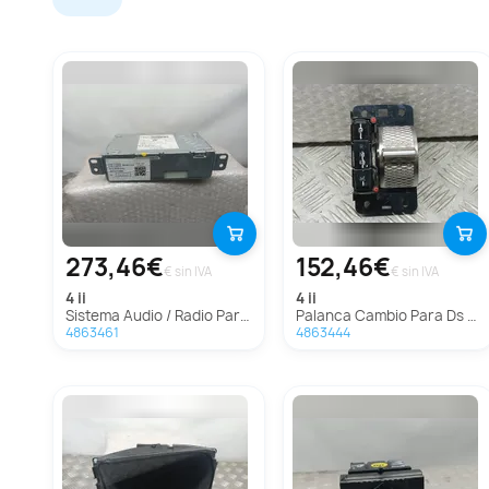
273,46€
152,46€
€ sin IVA
€ sin IVA
4 ii
4 ii
Sistema Audio / Radio Para Ds 4 Ii
Palanca Cambio Para Ds 4 Ii
4863461
4863444