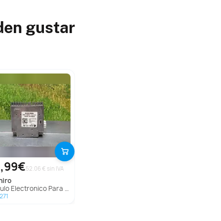
den gustar
,99€
52.06 € sin IVA
niro
ulo Electronico Para Kia Niro
271