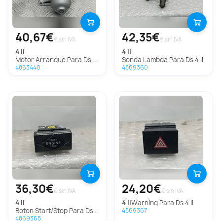
40,67€
42,35€
€ sin IVA
€ sin IVA
4 ii
4 ii
Motor Arranque Para Ds 4 Ii
Sonda Lambda Para Ds 4 Ii
4863440
4869360
36,30€
24,20€
€ sin IVA
€ sin IVA
4 ii
4 ii
Warning Para Ds 4 Ii
Boton Start/Stop Para Ds 4 Ii
4869367
4869365