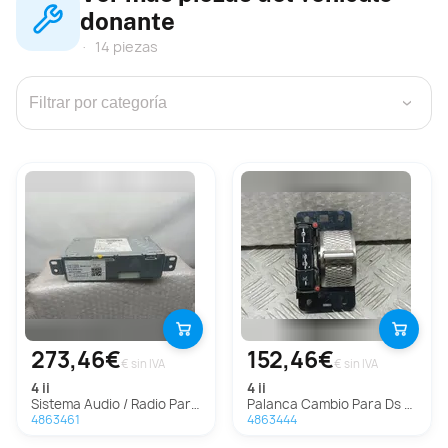
donante
14 piezas
›
273,46€
152,46€
€ sin IVA
€ sin IVA
4 ii
4 ii
Sistema Audio / Radio Para Ds 4 Ii
Palanca Cambio Para Ds 4 Ii
4863461
4863444