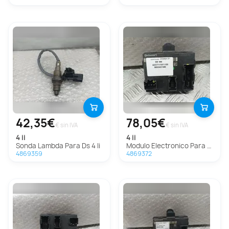
42,35€
78,05€
€ sin IVA
€ sin IVA
4 ii
4 ii
Sonda Lambda Para Ds 4 Ii
Modulo Electronico Para Ds 4 Ii
4869359
4869372