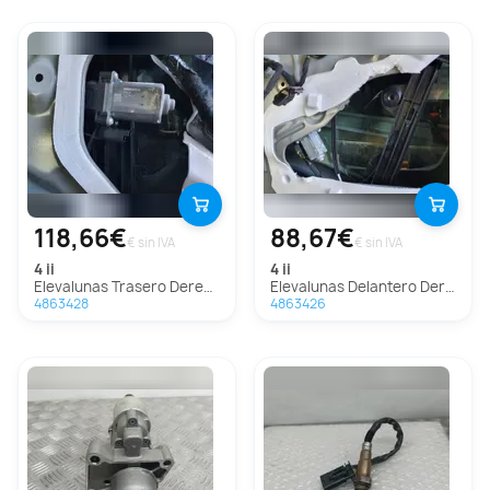
118,66€
88,67€
€ sin IVA
€ sin IVA
4 ii
4 ii
Elevalunas Trasero Derecho Para Ds 4 Ii
Elevalunas Delantero Derecho Para Ds 4 Ii
4863428
4863426