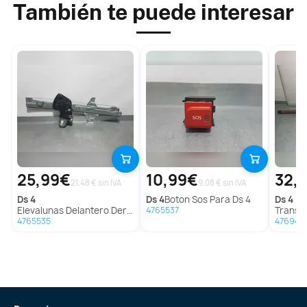
También te puede interesar
25,99€
10,99€
32,
21.48 € sin IVA
9.08 € sin IVA
ds
4
ds
4
Boton Sos Para Ds 4
ds
4
Elevalunas Delantero Derecho Para Ds 4
Transmisio
4765537
4765535
476944