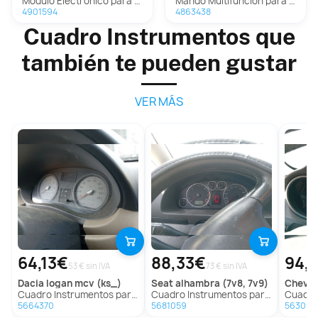
Modulo Electronico para Ds 4 Ii
Mando Multifuncion para Ds 4 Ii
4901594
4863438
Cuadro Instrumentos que
también te pueden gustar
VER MÁS
64,13€
88,33€
94,
53 € sin IVA
73 € sin IVA
dacia
logan mcv (ks_)
seat
alhambra (7v8, 7v9)
chevr
Cuadro Instrumentos para Dacia Logan Mcv (Ks_)
Cuadro Instrumentos para Seat Alhambra (7V8, 7V9)
Cuadro Inst
5664370
5681059
563094