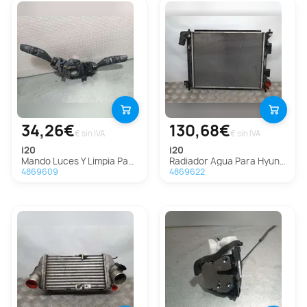
34,26€
130,68€
€ sin IVA
€ sin IVA
i20
i20
Mando Luces Y Limpia Para Hyundai I20
Radiador Agua Para Hyundai I20
4869609
4869622