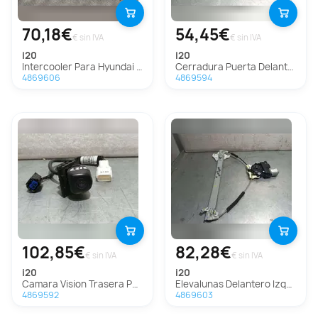
70,18€
54,45€
€ sin IVA
€ sin IVA
i20
i20
Intercooler Para Hyundai I20
Cerradura Puerta Delantera Izquierda Para Hyundai I20
4869606
4869594
102,85€
82,28€
€ sin IVA
€ sin IVA
i20
i20
Camara Vision Trasera Para Hyundai I20
Elevalunas Delantero Izquierdo Para Hyundai I20
4869592
4869603