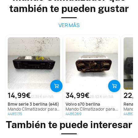
también te pueden gustar
VER MÁS
14,99€
34,99€
22,
12.39 € sin IVA
28.92 € sin IVA
bmw
serie 3 berlina (e46)
volvo
s70 berlina
renaul
Mando Climatizador para Bmw Serie 3 Berlina (E46)
Mando Climatizador para Volvo S70 Berlina
Mando Clim
4485135
4486269
448873
También te puede interesar