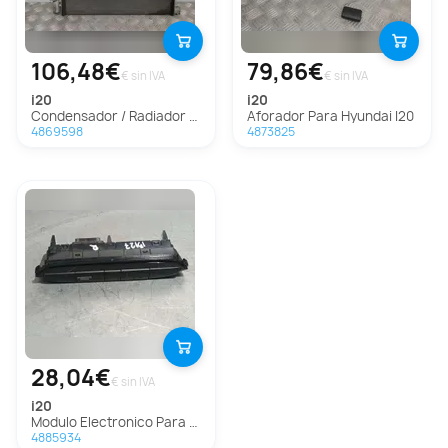
106,48€
79,86€
€ sin IVA
€ sin IVA
i20
i20
Condensador / Radiador Aire Acondicionado para Hyundai I20
Aforador Para Hyundai I20
4869598
4873825
28,04€
€ sin IVA
i20
Modulo Electronico Para Hyundai I20
4885934