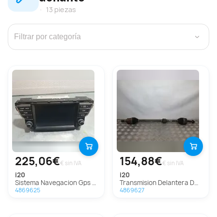
13 piezas
›
225,06€
154,88€
€ sin IVA
€ sin IVA
i20
i20
Sistema Navegacion Gps Para Hyundai I20
Transmision Delantera Derecha Para Hyundai I20
4869625
4869627