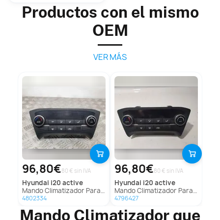
Productos con el mismo
OEM
VER MÁS
96,80€
96,80€
80 € sin IVA
80 € sin IVA
hyundai
i20 active
hyundai
i20 active
Mando Climatizador Para Hyundai I20 Active
Mando Climatizador Para Hyundai I20 Active
4802334
4796427
Mando Climatizador que