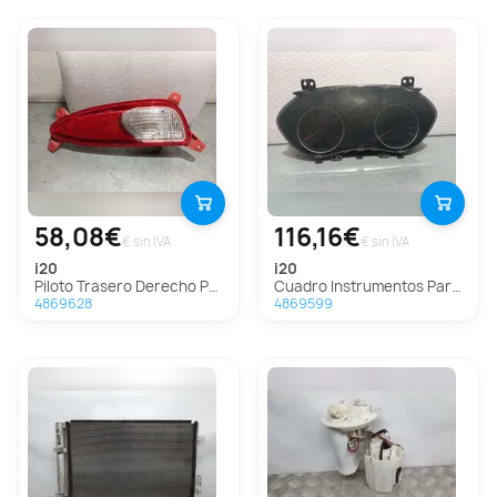
58,08€
116,16€
€ sin IVA
€ sin IVA
i20
i20
Piloto Trasero Derecho Paragolpes Para Hyundai I20
Cuadro Instrumentos Para Hyundai I20
4869628
4869599