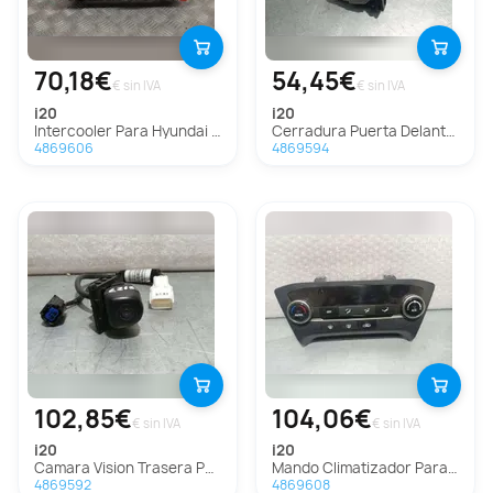
70,18€
54,45€
€ sin IVA
€ sin IVA
i20
i20
Intercooler Para Hyundai I20
Cerradura Puerta Delantera Izquierda Para Hyundai I20
4869606
4869594
102,85€
104,06€
€ sin IVA
€ sin IVA
i20
i20
Camara Vision Trasera Para Hyundai I20
Mando Climatizador Para Hyundai I20
4869592
4869608