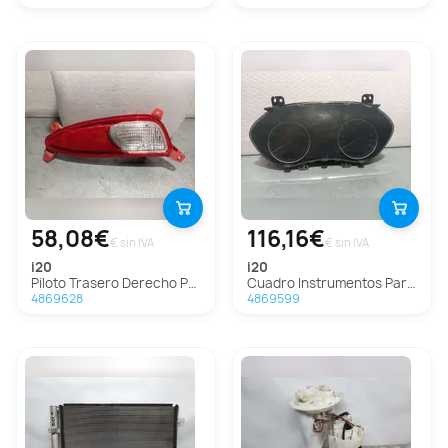
58,08€
116,16€
€ sin IVA
€ sin IVA
i20
i20
Piloto Trasero Derecho Paragolpes Para Hyundai I20
Cuadro Instrumentos Para Hyundai I20
4869628
4869599