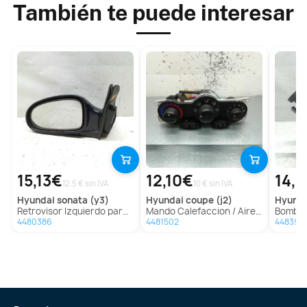
También te puede interesar
15,13€
12,10€
14,
12.5 € sin IVA
10 € sin IVA
hyundai
sonata (y3)
hyundai
coupe (j2)
hyund
Retrovisor Izquierdo para Hyundai Sonata (Y3)
Mando Calefaccion / Aire Acondicionado para Hyundai Coupe (J2)
Bomba Dire
4480386
4481502
448394