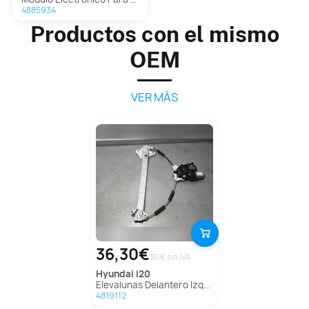
4885934
Productos con el mismo
OEM
VER MÁS
36,30€
30 € sin IVA
hyundai
i20
Elevalunas Delantero Izquierdo Para Hyundai I20
4819112