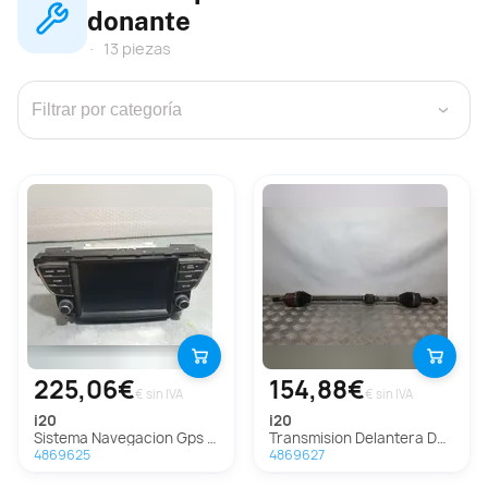
donante
13 piezas
›
225,06€
154,88€
€ sin IVA
€ sin IVA
i20
i20
Sistema Navegacion Gps Para Hyundai I20
Transmision Delantera Derecha Para Hyundai I20
4869625
4869627